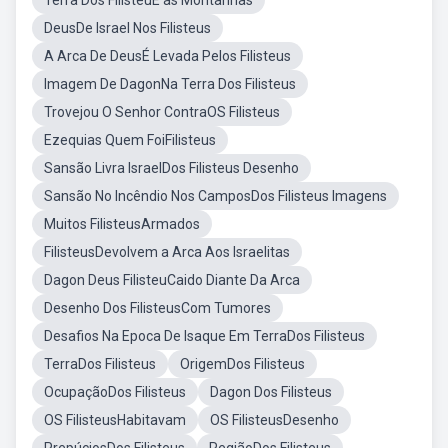
Terra Dos FilisteuE as Montanhas
DeusDe Israel Nos Filisteus
A Arca De DeusÉ Levada Pelos Filisteus
Imagem De DagonNa Terra Dos Filisteus
Trovejou O Senhor ContraOS Filisteus
Ezequias Quem FoiFilisteus
Sansão Livra IsraelDos Filisteus Desenho
Sansão No Incêndio Nos CamposDos Filisteus Imagens
Muitos FilisteusArmados
FilisteusDevolvem a Arca Aos Israelitas
Dagon Deus FilisteuCaido Diante Da Arca
Desenho Dos FilisteusCom Tumores
Desafios Na Epoca De Isaque Em TerraDos Filisteus
TerraDos Filisteus
OrigemDos Filisteus
OcupaçãoDos Filisteus
Dagon Dos Filisteus
OS FilisteusHabitavam
OS FilisteusDesenho