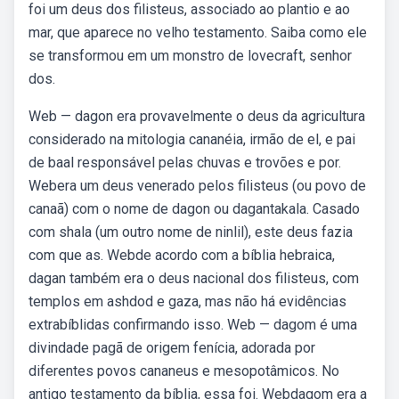
foi um deus dos filisteus, associado ao plantio e ao
mar, que aparece no velho testamento. Saiba como ele
se transformou em um monstro de lovecraft, senhor
dos.
Web — dagon era provavelmente o deus da agricultura
considerado na mitologia cananéia, irmão de el, e pai
de baal responsável pelas chuvas e trovões e por.
Webera um deus venerado pelos filisteus (ou povo de
canaã) com o nome de dagon ou dagantakala. Casado
com shala (um outro nome de ninlil), este deus fazia
com que as. Webde acordo com a bíblia hebraica,
dagan também era o deus nacional dos filisteus, com
templos em ashdod e gaza, mas não há evidências
extrabíblidas confirmando isso. Web — dagom é uma
divindade pagã de origem fenícia, adorada por
diferentes povos cananeus e mesopotâmicos. No
antigo testamento da bíblia, essa foi. Webdagom era a