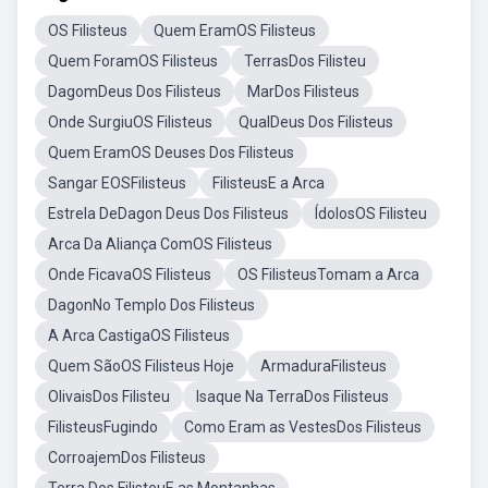
OS Filisteus
Quem EramOS Filisteus
Quem ForamOS Filisteus
TerrasDos Filisteu
DagomDeus Dos Filisteus
MarDos Filisteus
Onde SurgiuOS Filisteus
QualDeus Dos Filisteus
Quem EramOS Deuses Dos Filisteus
Sangar EOSFilisteus
FilisteusE a Arca
Estrela DeDagon Deus Dos Filisteus
ÍdolosOS Filisteu
Arca Da Aliança ComOS Filisteus
Onde FicavaOS Filisteus
OS FilisteusTomam a Arca
DagonNo Templo Dos Filisteus
A Arca CastigaOS Filisteus
Quem SãoOS Filisteus Hoje
ArmaduraFilisteus
OlivaisDos Filisteu
Isaque Na TerraDos Filisteus
FilisteusFugindo
Como Eram as VestesDos Filisteus
CorroajemDos Filisteus