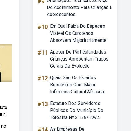
#9
Orientações Técnicas Serviço
De Acolhimento Para Crianças E
Adolescentes
#10
Em Qual Faixa Do Espectro
Visível Os Carotenos
Absorvem Majoritariamente
#11
Apesar De Particularidades
Crianças Apresentam Traços
Gerais De Evolução
#12
Quais São Os Estados
Brasileiros Com Maior
Influência Cultural Africana
#13
Estatuto Dos Servidores
duto
Públicos Do Município De
ir.
Teresina Nº 2.138/1992.
 no
#14
As Empresas De