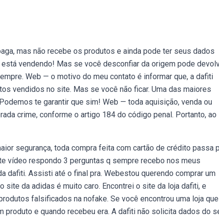
aga, mas não recebe os produtos e ainda pode ter seus dados
ue está vendendo! Mas se você desconfiar da origem pode devolv
pre. Web — o motivo do meu contato é informar que, a dafiti
utos vendidos no site. Mas se você não ficar. Uma das maiores
l. Podemos te garantir que sim! Web — toda aquisição, venda ou
erada crime, conforme o artigo 184 do código penal. Portanto, ao
 maior segurança, toda compra feita com cartão de crédito passa 
este vídeo respondo 3 perguntas q sempre recebo nos meus
dafiti. Assisti até o final pra. Webestou querendo comprar um
 site da adidas é muito caro. Encontrei o site da loja dafiti, e
odutos falsificados na nofake. Se você encontrou uma loja que
 produto e quando recebeu era. A dafiti não solicita dados do s