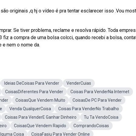
são originais ,q hj o vídeo é pra tentar esclarecer isso .Vou most
rar. Se tiver problema, reclame e resolva rápido. Toda empre
 fiz a compra de uma bolsa colcci, quando recebi a bolsa, conta
ie e nem o nome da.
Ideias DeCoisas Para Vender
VenderCuias
CoisasDiferentes Para Vender
Coisas Para VenderNa Internet
nder
CoisasQue Vendem Muito
CoisasDe PC Para Vender
ne
Venda QualquerCoisa
Coisas Para VenderNo Trabalho
Coisas Para VenderE Ganhar Dinheiro
Tu Ta VendoCoisa
eiro
CoisasQue Vendem Rapido
ComprandoCoisas
lguma Coisa
CoisaFasiu Para Vender Online