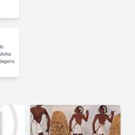
do
Minha
rdagens