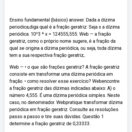
Ensino fundamental (básico) answer. Dada a dízima
periodica,diga qual é a fração geratriz: Seja x a dízima
periódica. 10^3 * x = 124555,555. Web — a fração
geratriz, como o próprio nome sugere, é a fração da
qual se origina a dízima periódica, ou seja, toda dízima
tem a sua respectiva fração geratriz,.
Web — • o que são frações geratriz? A fração geratriz
consiste em transformar uma dízima periódica em
fração. • como resolver esse exercício? Webencontre
a fração geratriz das dízimas indicadas abaixo: A) o
número 4,555. É uma dízima periódica simples. Neste
caso, no denominador. Webpratique transformar dízima
periódica em fração geratriz. Consulte as resoluções
passo a passo e tire suas dúvidas. Questão 1
determine a fração geratriz de 0,33333.