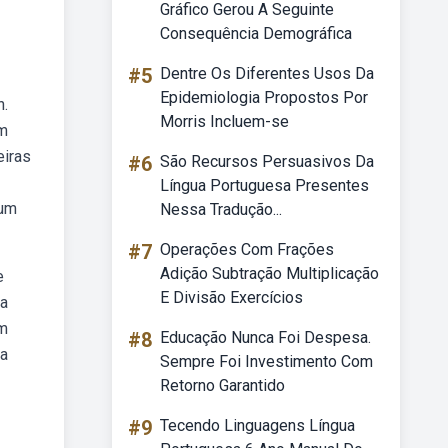
Gráfico Gerou A Seguinte
Consequência Demográfica
#5
Dentre Os Diferentes Usos Da
Epidemiologia Propostos Por
n.
Morris Incluem-se
em
eiras
#6
São Recursos Persuasivos Da
Língua Portuguesa Presentes
 um
Nessa Tradução...
#7
Operações Com Frações
Adição Subtração Multiplicação
e
E Divisão Exercícios
ta
em
#8
Educação Nunca Foi Despesa.
oa
Sempre Foi Investimento Com
Retorno Garantido
#9
Tecendo Linguagens Língua