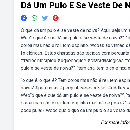
Dá Um Pulo E Se Veste De 
O que dá um pulo e se veste de noiva? Aqui, seja um 
Web“o que é que dá um pulo e se veste de noiva?”, “t
coroa mas não é rei, tem espinho. Webas adivinhas sã
folclóricas. Estas charadas são tecidas com pergunt
#raciociniorapido #oqueéoqueé #charadaslógicas #c
pulo e se veste de noiva?”; “tem asa, tem bico e fica
“o que é, o que é? Tem coroa mas não é rei, tem esp
noiva? #perguntas #perguntaserespostas #riddles
Web“o que é que dá um pulo e se veste de noiva?”, “t
coroa mas não é rei, tem espinho mas não é peixe?”.
pode pular? Webo que é que dá um pulo e se veste d
For more infor