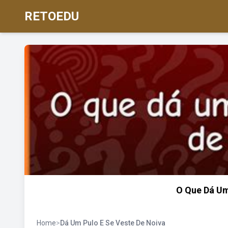
RETOEDU
O Que Dá Um
Home
>
Dá Um Pulo E Se Veste De Noiva