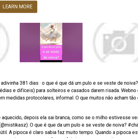
LEARN MORE
adivinha 381 dias · o que é que dá um pulo e se veste de noiva?
dias e difíceis) para solteiros e casados darem risada. Webno
 sem medidas protocolares, informal. O que muitos não acham tão 
é aquecido, depois ela sai branca, como se o milho estivesse ve
 (@mistikasz): O que é que da um pulo e se veste de noiva? #ch
. A pipoca é claro sabia faz muito tempo. Quando a pipoca es