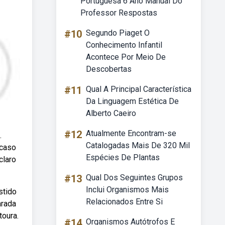
Portuguesa 6 Ano Manual Do
Professor Respostas
#10
Segundo Piaget O
Conhecimento Infantil
Acontece Por Meio De
Descobertas
#11
Qual A Principal Característica
Da Linguagem Estética De
Alberto Caeiro
#12
Atualmente Encontram-se
.
Catalogadas Mais De 320 Mil
 caso
Espécies De Plantas
claro
#13
Qual Dos Seguintes Grupos
Inclui Organismos Mais
stido
Relacionados Entre Si
arada
toura.
#14
Organismos Autótrofos E