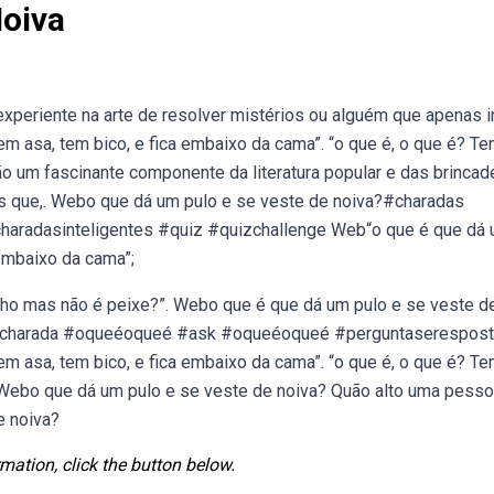
Noiva
experiente na arte de resolver mistérios ou alguém que apenas i
em asa, tem bico, e fica embaixo da cama”. “o que é, o que é? T
o um fascinante componente da literatura popular e das brincad
as que,. Webo que dá um pulo e se veste de noiva?#charadas
haradasinteligentes #quiz #quizchallenge Web“o que é que dá
 embaixo da cama”;
inho mas não é peixe?”. Webo que é que dá um pulo e se veste d
 #charada #oqueéoqueé #ask #oqueéoqueé #perguntaserespos
em asa, tem bico, e fica embaixo da cama”. “o que é, o que é? T
 Webo que dá um pulo e se veste de noiva? Quão alto uma pess
e noiva?
mation, click the button below.