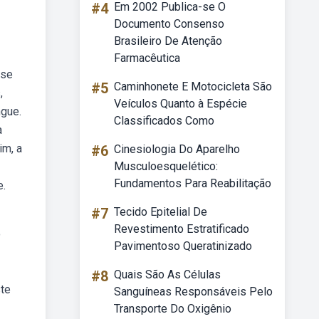
#4
Em 2002 Publica-se O
Documento Consenso
Brasileiro De Atenção
Farmacêutica
ose
#5
Caminhonete E Motocicleta São
,
Veículos Quanto à Espécie
ngue.
Classificados Como
a
im, a
#6
Cinesiologia Do Aparelho
Musculoesquelético:
Fundamentos Para Reabilitação
e.
#7
Tecido Epitelial De
Revestimento Estratificado
o
Pavimentoso Queratinizado
#8
Quais São As Células
ste
Sanguíneas Responsáveis Pelo
Transporte Do Oxigênio