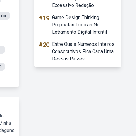
Excessivo Redação
alor
#19
Game Design Thinking
Propostas Lúdicas No
Letramento Digital Infantil
#20
Entre Quais Números Inteiros
o
Consecutivos Fica Cada Uma
Dessas Raízes
D
do
Minha
rdagens