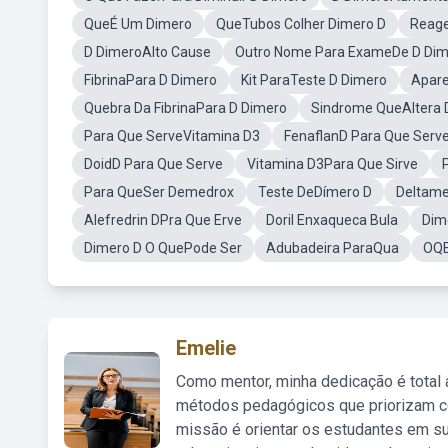
QueÉ Um Dimero
QueTubos Colher Dimero D
Reage
D DimeroAlto Cause
Outro Nome Para ExameDe D Dim
FibrinaPara D Dimero
Kit ParaTeste D Dimero
Apare
Quebra Da FibrinaPara D Dimero
Sindrome QueAltera 
Para Que ServeVitamina D3
FenaflanD Para Que Serv
DoidD Para Que Serve
Vitamina D3Para Que Sirve
Para QueSer Demedrox
Teste DeDímero D
Deltame
Alefredrin DPra Que Erve
Doril Enxaqueca Bula
Dim
Dimero D O QuePode Ser
Adubadeira ParaQua
OQE
Emelie
Como mentor, minha dedicação é total
métodos pedagógicos que priorizam co
missão é orientar os estudantes em su