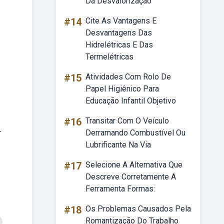
Da Desvalorização
#14
Cite As Vantagens E
Desvantagens Das
Hidrelétricas E Das
Termelétricas
#15
Atividades Com Rolo De
Papel Higiênico Para
Educação Infantil Objetivo
#16
Transitar Com O Veículo
r
Derramando Combustível Ou
Lubrificante Na Via
#17
Selecione A Alternativa Que
Descreve Corretamente A
Ferramenta Formas:
#18
Os Problemas Causados Pela
Romantização Do Trabalho