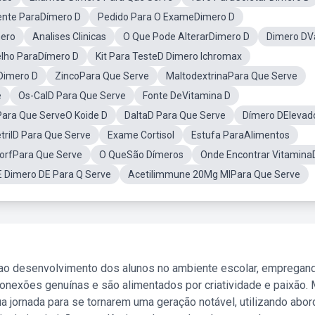
nte ParaDímero D
Pedido Para O ExameDimero D
ero
Analises Clinicas
O Que Pode AlterarDimero D
Dimero DV
lho ParaDímero D
Kit Para TesteD Dimero Ichromax
Dimero D
ZincoPara Que Serve
MaltodextrinaPara Que Serve
e
Os-CalD Para Que Serve
Fonte DeVitamina D
Para Que ServeO Koide D
DaltaD Para Que Serve
Dímero DElevad
trilD Para Que Serve
Exame Cortisol
Estufa ParaAlimentos
orfPara Que Serve
O QueSão Dímeros
Onde Encontrar Vitamina
 Dimero DE Para Q Serve
Acetilimmune 20Mg MlPara Que Serve
 ao desenvolvimento dos alunos no ambiente escolar, empregan
nexões genuínas e são alimentados por criatividade e paixão. 
a jornada para se tornarem uma geração notável, utilizando abo