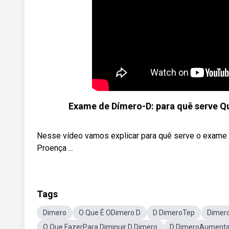
Exame de Dímero-D: para quê serve Qu
Nesse vídeo vamos explicar para quê serve o exame d
Proença ...
Tags
Dimero
O Que É ODimero D
D DimeroTep
Dimero
O Que FazerPara Diminuir D Dimero
D DimeroAument