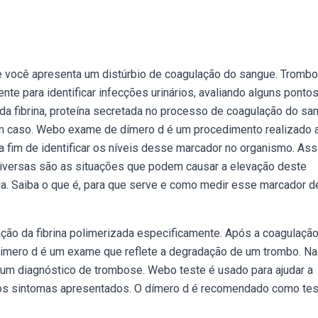
 você apresenta um distúrbio de coagulação do sangue. Tromb
nte para identificar infecções urinários, avaliando alguns pontos
 da fibrina, proteína secretada no processo de coagulação do sa
m caso. Webo exame de dímero d é um procedimento realizado 
a fim de identificar os níveis desse marcador no organismo. Ass
 Diversas são as situações que podem causar a elevação deste
da. Saiba o que é, para que serve e como medir esse marcador d
ão da fibrina polimerizada especificamente. Após a coagulaçã
bo dimero d é um exame que reflete a degradação de um trombo. Na
r um diagnóstico de trombose. Webo teste é usado para ajudar a
dos sintomas apresentados. O dímero d é recomendado como te