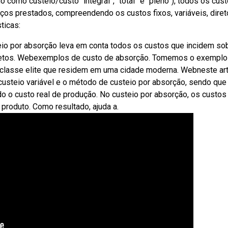
como custeio/custo “integral”, “total” e “pleno”), todos os cus
os prestados, compreendendo os custos fixos, variáveis, diret
ticas:
io por absorção leva em conta todos os custos que incidem so
diretos. Webexemplos de custo de absorção. Tomemos o exemplo
 classe elite que residem em uma cidade moderna. Webneste ar
steio variável e o método de custeio por absorção, sendo que 
o o custo real de produção. No custeio por absorção, os custos
 produto. Como resultado, ajuda a.