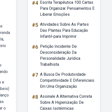
#4
Escrita Terapêutica 100 Cartas
Para Organizar Pensamentos E
Liberar Emoções
#5
Atividades Sobre As Partes
 e
Das Plantas Para Educação
prenda
Infantil-para Imprimir
la,
teio
#6
Petição Incidente De
Desconsideração Da
Personalidade Jurídica
Trabalhista
e
ando.
#7
A Busca De Produtividade
Competitividade E Diferenciais
s e
Em Uma Organização
ábeis)
lanço
#8
Assinale A Alternativa Correta
pas
Sobre A Higienização De
ar o
Caixas Isotérmicas