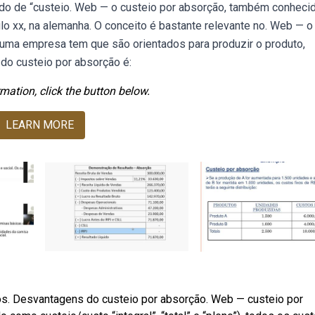
 de “custeio. Web — o custeio por absorção, também conheci
lo xx, na alemanha. O conceito é bastante relevante no. Web — o
uma empresa tem que são orientados para produzir o produto,
o custeio por absorção é:
mation, click the button below.
LEARN MORE
tos. Desvantagens do custeio por absorção. Web — custeio por