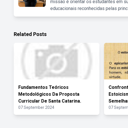
missão é orientar os estudantes em su
educacionais reconhecidas pelas princ
Related Posts
Fundamentos Teóricos
Confront
Metodológicos Da Proposta
Estoici
Curricular De Santa Catarina.
Semelhan
07 September 2024
07 Septem