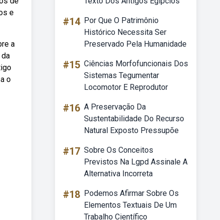
tos de
Texto Dos Antigos Egípcios
os e
#14
Por Que O Patrimônio
Histórico Necessita Ser
bre a
Preservado Pela Humanidade
 da
#15
Ciências Morfofuncionais Dos
tigo
Sistemas Tegumentar
a o
Locomotor E Reprodutor
#16
A Preservação Da
Sustentabilidade Do Recurso
Natural Exposto Pressupõe
#17
Sobre Os Conceitos
Previstos Na Lgpd Assinale A
Alternativa Incorreta
#18
Podemos Afirmar Sobre Os
Elementos Textuais De Um
Trabalho Científico