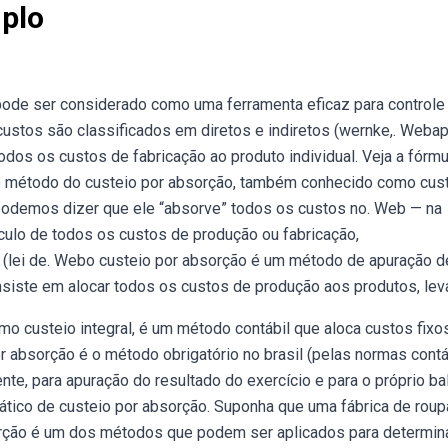
plo
pode ser considerado como uma ferramenta eficaz para controle
ustos são classificados em diretos e indiretos (wernke,. Weba
odos os custos de fabricação ao produto individual. Veja a fórmu
bo método do custeio por absorção, também conhecido como cus
 podemos dizer que ele “absorve” todos os custos no. Web — na
álculo de todos os custos de produção ou fabricação,
 (lei de. Webo custeio por absorção é um método de apuração d
siste em alocar todos os custos de produção aos produtos, lev
 custeio integral, é um método contábil que aloca custos fixo
r absorção é o método obrigatório no brasil (pelas normas cont
te, para apuração do resultado do exercício e para o próprio ba
tico de custeio por absorção. Suponha que uma fábrica de rou
rção é um dos métodos que podem ser aplicados para determin