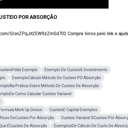
 CUSTEIO POR ABSORÇÃO
.com/GIsnZPqJit2EW9zZmSd702 Compre livros pelo link e ajude 
CusteioPdde Exemplo
Exemplo De CusteioE Investimento
plo
ExemploCálculo Método De Custeio PO Absorção
mploNa Prática Sobre Método De Custeio De Absorção
mploDe Como Calcular Custeio Variavel
C
ormula Merk Up Divisor
CusteioE Capital Exemplos
Fluxo DoCusteio Por Absorção
Custeio Variável XCusteio Por Absor
Que ÉCusteio De Absorção
ExemplosDe Cálculo De Custo De Absorç