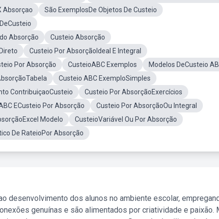
 X Absorçao
São ExemplosDe Objetos De Custeio
 DeCusteio
odo Absorção
Custeio Absorção
Direto
Custeio Por AbsorçãoIdeal E Integral
teio Por Absorção
CusteioABC Exemplos
Modelos DeCusteio A
AbsorçãoTabela
Custeio ABC ExemploSimples
to ContribuiçaoCusteio
Custeio Por AbsorçãoExercícios
ABC ECusteio Por Absorção
Custeio Por AbsorçãoOu Integral
bsorçãoExcel Modelo
CusteioVariável Ou Por Absorção
tico De RateioPor Absorção
 ao desenvolvimento dos alunos no ambiente escolar, empregan
nexões genuínas e são alimentados por criatividade e paixão. 