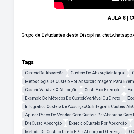
AULA 8 |
Grupo de Estudantes desta Disciplina: chat.whatsapp
Tags
CusteioDe Absorção
Custeio De AbsorçãoIntegral
Metodologia De Custeio Por AbsorçãoImagem Para Exem
CusteioVariável X Absorção
CustoFixo Exemplo
Exe
Exemplo De Métodos De CusteioVariável Ou Direto
Exe
Infografico Custeio De AbsorçãoOu Integral E Custeio AB
Apurar Preco De Vendas Com Custeio PorAbsorsao Com F
DreCusto Absorção
ExercicioCusteio Por Absorção
Metodo De Custeio Direto EPor Absorção Diferença
O 