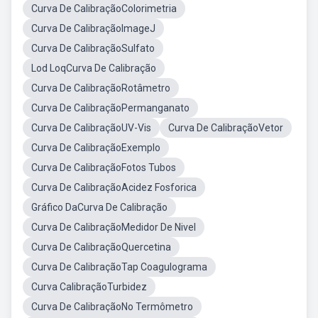
Curva De CalibraçãoColorimetria
Curva De CalibraçãoImageJ
Curva De CalibraçãoSulfato
Lod LoqCurva De Calibração
Curva De CalibraçãoRotâmetro
Curva De CalibraçãoPermanganato
Curva De CalibraçãoUV-Vis
Curva De CalibraçãoVetor
Curva De CalibraçãoExemplo
Curva De CalibraçãoFotos Tubos
Curva De CalibraçãoAcidez Fosforica
Gráfico DaCurva De Calibração
Curva De CalibraçãoMedidor De Nivel
Curva De CalibraçãoQuercetina
Curva De CalibraçãoTap Coagulograma
Curva CalibraçãoTurbidez
Curva De CalibraçãoNo Termômetro