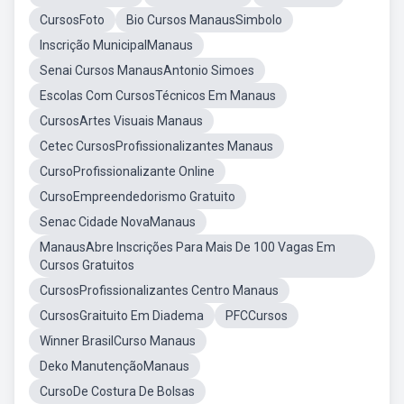
CursosFoto
Bio Cursos ManausSimbolo
Inscrição MunicipalManaus
Senai Cursos ManausAntonio Simoes
Escolas Com CursosTécnicos Em Manaus
CursosArtes Visuais Manaus
Cetec CursosProfissionalizantes Manaus
CursoProfissionalizante Online
CursoEmpreendedorismo Gratuito
Senac Cidade NovaManaus
ManausAbre Inscrições Para Mais De 100 Vagas Em
Cursos Gratuitos
CursosProfissionalizantes Centro Manaus
CursosGraituito Em Diadema
PFCCursos
Winner BrasilCurso Manaus
Deko ManutençãoManaus
CursoDe Costura De Bolsas