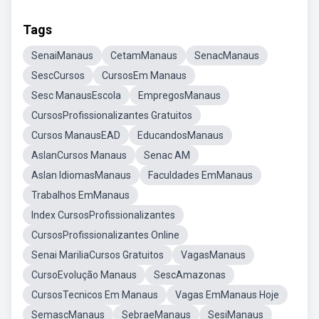
Tags
SenaiManaus
CetamManaus
SenacManaus
SescCursos
CursosEm Manaus
Sesc ManausEscola
EmpregosManaus
CursosProfissionalizantes Gratuitos
Cursos ManausEAD
EducandosManaus
AslanCursos Manaus
Senac AM
Aslan IdiomasManaus
Faculdades EmManaus
Trabalhos EmManaus
Index CursosProfissionalizantes
CursosProfissionalizantes Online
Senai MariliaCursos Gratuitos
VagasManaus
CursoEvolução Manaus
SescAmazonas
CursosTecnicos Em Manaus
Vagas EmManaus Hoje
SemascManaus
SebraeManaus
SesiManaus