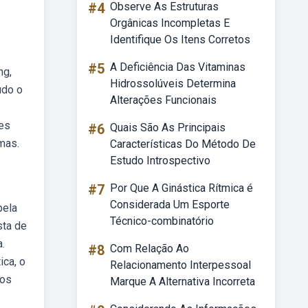
#4
Observe As Estruturas
Orgânicas Incompletas E
Identifique Os Itens Corretos
#5
A Deficiência Das Vitaminas
ng,
Hidrossolúveis Determina
udo o
Alterações Funcionais
ões
#6
Quais São As Principais
mas.
Características Do Método De
Estudo Introspectivo
#7
Por Que A Ginástica Rítmica é
Considerada Um Esporte
pela
Técnico-combinatório
sta de
.
#8
Com Relação Ao
ica, o
Relacionamento Interpessoal
sos
Marque A Alternativa Incorreta