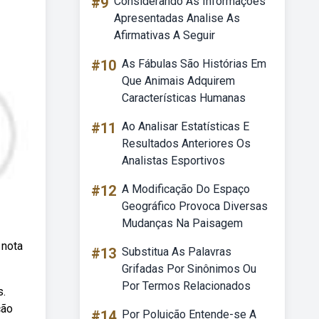
#9
Considerando As Informações
Apresentadas Analise As
Afirmativas A Seguir
#10
As Fábulas São Histórias Em
Que Animais Adquirem
Características Humanas
#11
Ao Analisar Estatísticas E
Resultados Anteriores Os
Analistas Esportivos
#12
A Modificação Do Espaço
Geográfico Provoca Diversas
Mudanças Na Paisagem
 nota
#13
Substitua As Palavras
Grifadas Por Sinônimos Ou
Por Termos Relacionados
s.
ção
#14
Por Poluição Entende-se A