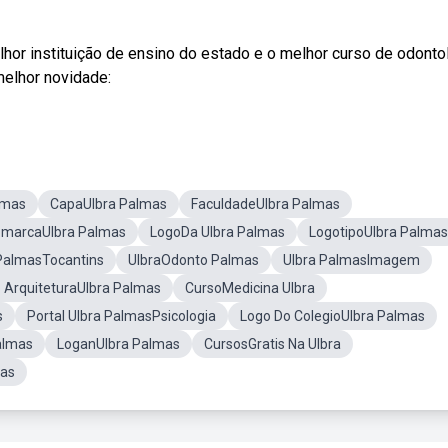
or instituição de ensino do estado e o melhor curso de odonto
melhor novidade:
lmas
CapaUlbra Palmas
FaculdadeUlbra Palmas
marcaUlbra Palmas
LogoDa Ulbra Palmas
LogotipoUlbra Palmas
PalmasTocantins
UlbraOdonto Palmas
Ulbra PalmasImagem
 ArquiteturaUlbra Palmas
CursoMedicina Ulbra
s
Portal Ulbra PalmasPsicologia
Logo Do ColegioUlbra Palmas
almas
LoganUlbra Palmas
CursosGratis Na Ulbra
mas