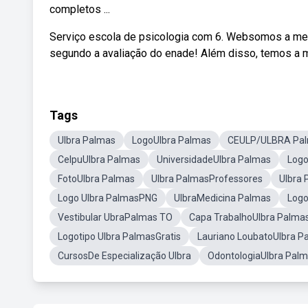
completos ...
Serviço escola de psicologia com 6. Websomos a melh
segundo a avaliação do enade! Além disso, temos a 
Tags
Ulbra Palmas
LogoUlbra Palmas
CEULP/ULBRA Pa
CelpuUlbra Palmas
UniversidadeUlbra Palmas
Logo
FotoUlbra Palmas
Ulbra PalmasProfessores
Ulbra 
Logo Ulbra PalmasPNG
UlbraMedicina Palmas
Logo
Vestibular UbraPalmas TO
Capa TrabalhoUlbra Palma
Logotipo Ulbra PalmasGratis
Lauriano LoubatoUlbra P
CursosDe Especialização Ulbra
OdontologiaUlbra Pal