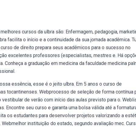
 melhores cursos da ulbra são: Enfermagem, pedagogia, marketi
bra facilita o início e a continuidade da sua jornada acadêmica. T
o curso de direito prepara seus acadêmicos para o sucesso no
sição excelentes professores (especialistas, mestres e. Há opç
ara. Conheça a graduação em medicina da faculdade medicina pal
sional.
ossa essência, esse é o jeito ulbra. Em 5 anos o curso de
as tocantinenses. Webprocesso de seleção de forma contínua 
o vestibular de verão com início das aulas previsto para o. Webli
. Encontre seu curso e garanta uma bolsa válida até a formatura
ita os estudantes para desenvolver projetos valorizando a estét
a. Webmelhor instituição do estado, segundo avaliação mec. Cur