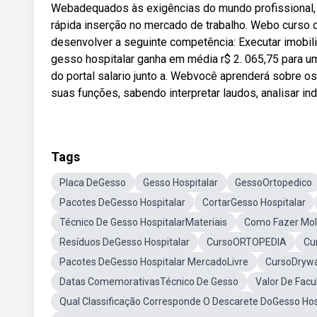
Webadequados às exigências do mundo profissional, 
rápida inserção no mercado de trabalho. Webo curso
desenvolver a seguinte competência: Executar imobi
gesso hospitalar ganha em média r$ 2. 065,75 para u
do portal salario junto a. Webvocê aprenderá sobre 
suas funções, sabendo interpretar laudos, analisar in
Tags
Placa DeGesso
Gesso Hospitalar
GessoOrtopedico
Pacotes DeGesso Hospitalar
CortarGesso Hospitalar
Técnico De Gesso HospitalarMateriais
Como Fazer Mo
Resíduos DeGesso Hospitalar
CursoORTOPEDIA
Cu
Pacotes DeGesso Hospitalar MercadoLivre
CursoDrywa
Datas ComemorativasTécnico De Gesso
Valor De Fac
Qual Classificação Corresponde O Descarete DoGesso Hos