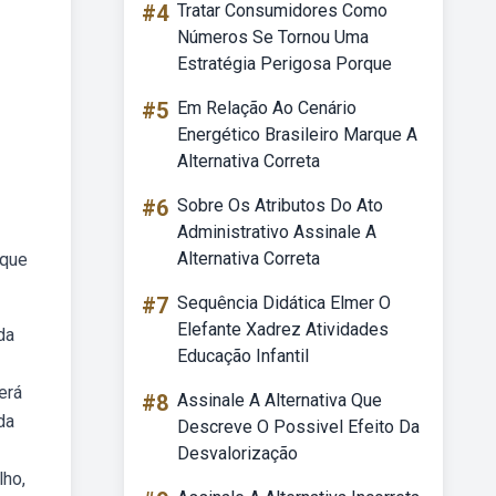
#4
Tratar Consumidores Como
Números Se Tornou Uma
Estratégia Perigosa Porque
#5
Em Relação Ao Cenário
Energético Brasileiro Marque A
Alternativa Correta
#6
Sobre Os Atributos Do Ato
Administrativo Assinale A
Alternativa Correta
 que
#7
Sequência Didática Elmer O
Elefante Xadrez Atividades
da
Educação Infantil
erá
#8
Assinale A Alternativa Que
da
Descreve O Possivel Efeito Da
Desvalorização
lho,