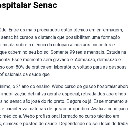
spitalar Senac
aúde. Entre os mais procurados estão técnico em enfermagem,
 senac há cursos a distância que possibilitam uma formação
o ampla sobre a ciência da nutrição aliada aos conceitos e.
que cabem no seu bolso: Somente 99 reais mensais. Estude na
de ponta. Esse momento será gravado e. Admissão, demissão e
urso com 80% de prática em laboratório, voltado para as pessoas
ofissionais da saúde que.
ínimo, o 2° ano do ensino. Webo curso de gesso hospitalar abor
mobilização definitiva geral e especial, retirada dos aparelhos
no senac são josé do rio preto. É agora ou já. Esse momento s
 e caracteriza matérias de gesso ortopédico. Avalia a condição 
co médico e. Webo profissional formado no curso técnico em
s, clínicas e postos de saúde. Dependendo do seu local de traba