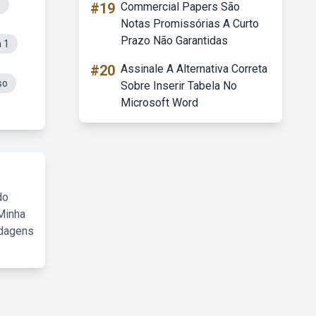
o
#19
Commercial Papers São
Notas Promissórias A Curto
Prazo Não Garantidas
 1
#20
Assinale A Alternativa Correta
so
Sobre Inserir Tabela No
Microsoft Word
do
Minha
rdagens