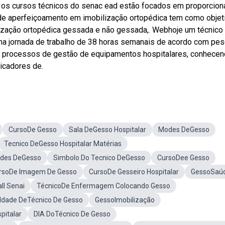
os cursos técnicos do senac ead estão focados em proporcion
 de aperfeiçoamento em imobilização ortopédica tem como objet
lização ortopédica gessada e não gessada,. Webhoje um técnico
ma jornada de trabalho de 38 horas semanais de acordo com pe
os processos de gestão de equipamentos hospitalares, conhece
dicadores de.
CursoDe Gesso
Sala DeGesso Hospitalar
Modes DeGesso
Tecnico DeGesso Hospitalar Matérias
ldes DeGesso
Simbolo Do Tecnico DeGesso
CursoDee Gesso
rsoDe Imagem De Gesso
CursoDe Gesseiro Hospitalar
GessoSaú
ll Senai
TécnicoDe Enfermagem Colocando Gesso
uldade DeTécnico De Gesso
GessoImobilização
pitalar
DIA DoTécnico De Gesso