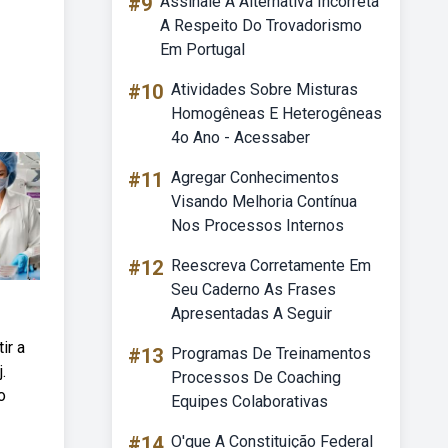
#9
Assinale A Alternativa Incorreta
A Respeito Do Trovadorismo
Em Portugal
#10
Atividades Sobre Misturas
Homogêneas E Heterogêneas
4o Ano - Acessaber
#11
Agregar Conhecimentos
Visando Melhoria Contínua
Nos Processos Internos
#12
Reescreva Corretamente Em
Seu Caderno As Frases
Apresentadas A Seguir
ir a
#13
Programas De Treinamentos
.
Processos De Coaching
o
Equipes Colaborativas
#14
O'que A Constituição Federal