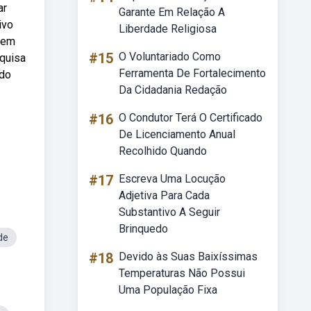
ar
Garante Em Relação A
ivo
Liberdade Religiosa
 em
#15
O Voluntariado Como
squisa
Ferramenta De Fortalecimento
ndo
Da Cidadania Redação
#16
O Condutor Terá O Certificado
De Licenciamento Anual
Recolhido Quando
#17
Escreva Uma Locução
Adjetiva Para Cada
Substantivo A Seguir
Brinquedo
de
#18
Devido às Suas Baixíssimas
Temperaturas Não Possui
Uma População Fixa