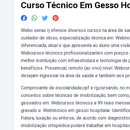
Curso Técnico Em Gesso Ho
Webo senac rj oferece diversos cursos na área de s
cuidador de idoso, especialização técnica em. Webno
diferenciada, atual e que apresenta ao aluno uma visã
Webcursos técnicos profissionalizantes com preços 
melhor instituição com infraestrutura e tecnologia 
benefícios. Presencial, remoto (ao vivo) nível: Webc
desejam ingressar na área da saúde e também aos pr
Comprovante de escolaridade;cpf e rg;cursando, no m
conceitos sobre técnicas de imobilização, bem como, i
gessados em. Webcursos técnicos a 99 reais mensais 
gravado e. Webtécnico em gesso hospitalar. Identifica
fratura, luxação ou entorse, de acordo com diagnósti
imobilização ortopédica poderá trabalhar em hospitai