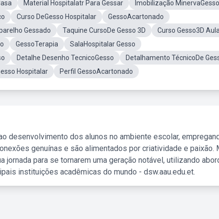
Casa
Material Hospitalatr Para Gessar
Imobilização MinervaGess
co
Curso DeGesso Hospitalar
GessoAcartonado
parelho Gessado
Taquine CursoDe Gesso 3D
Curso Gesso3D Aula
so
GessoTerapia
SalaHospitalar Gesso
so
Detalhe Desenho TecnicoGesso
Detalhamento TécnicoDe Ges
esso Hospitalar
Perfil GessoAcartonado
 ao desenvolvimento dos alunos no ambiente escolar, empregan
nexões genuínas e são alimentados por criatividade e paixão. 
a jornada para se tornarem uma geração notável, utilizando abo
ipais instituições acadêmicas do mundo - dsw.aau.edu.et.