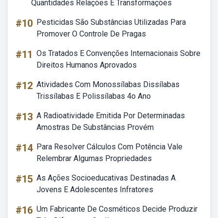
Quantidades Relações E Transformações
#10
Pesticidas São Substâncias Utilizadas Para
Promover O Controle De Pragas
#11
Os Tratados E Convenções Internacionais Sobre
Direitos Humanos Aprovados
#12
Atividades Com Monossílabas Dissílabas
Trissílabas E Polissílabas 4o Ano
#13
A Radioatividade Emitida Por Determinadas
Amostras De Substâncias Provém
#14
Para Resolver Cálculos Com Potência Vale
Relembrar Algumas Propriedades
#15
As Ações Socioeducativas Destinadas A
Jovens E Adolescentes Infratores
#16
Um Fabricante De Cosméticos Decide Produzir