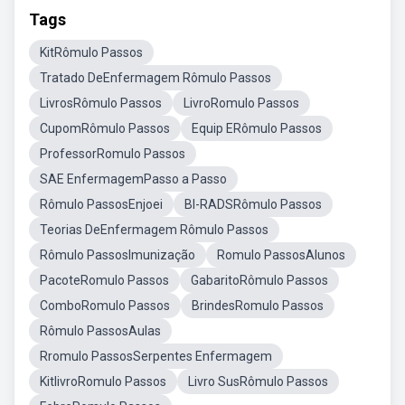
Tags
KitRômulo Passos
Tratado DeEnfermagem Rômulo Passos
LivrosRômulo Passos
LivroRomulo Passos
CupomRômulo Passos
Equip ERômulo Passos
ProfessorRomulo Passos
SAE EnfermagemPasso a Passo
Rômulo PassosEnjoei
BI-RADSRômulo Passos
Teorias DeEnfermagem Rômulo Passos
Rômulo PassosImunização
Romulo PassosAlunos
PacoteRomulo Passos
GabaritoRômulo Passos
ComboRomulo Passos
BrindesRomulo Passos
Rômulo PassosAulas
Rromulo PassosSerpentes Enfermagem
KitlivroRomulo Passos
Livro SusRômulo Passos