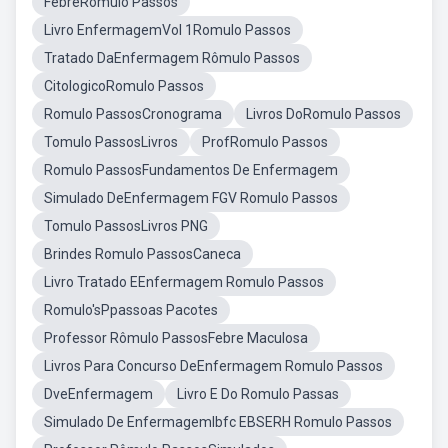
FebreRomulo Passos
Livro EnfermagemVol 1Romulo Passos
Tratado DaEnfermagem Rômulo Passos
CitologicoRomulo Passos
Romulo PassosCronograma
Livros DoRomulo Passos
Tomulo PassosLivros
ProfRomulo Passos
Romulo PassosFundamentos De Enfermagem
Simulado DeEnfermagem FGV Romulo Passos
Tomulo PassosLivros PNG
Brindes Romulo PassosCaneca
Livro Tratado EEnfermagem Romulo Passos
Romulo'sPpassoas Pacotes
Professor Rômulo PassosFebre Maculosa
Livros Para Concurso DeEnfermagem Romulo Passos
DveEnfermagem
Livro E Do Romulo Passas
Simulado De EnfermagemIbfc EBSERH Romulo Passos