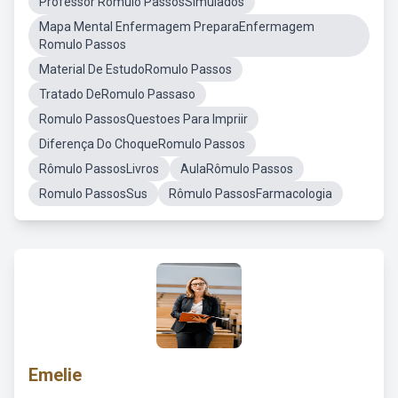
Professor Rômulo PassosSimulados
Mapa Mental Enfermagem PreparaEnfermagem
Romulo Passos
Material De EstudoRomulo Passos
Tratado DeRomulo Passaso
Romulo PassosQuestoes Para Impriir
Diferença Do ChoqueRomulo Passos
Rômulo PassosLivros
AulaRômulo Passos
Romulo PassosSus
Rômulo PassosFarmacologia
Emelie