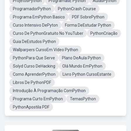
ProjetosPython
ProgramasE Python
AulasPython
ProgramadorPython
PythonCrash Course
Programa EmPython Basico
PDF SobrePython
Curso Intensivo DePyton
Forma DeEstudar Python
Curso De PythonGratuito No YouTuber
PythonCriação
Guia DeEstudos Python
Wallparpers CursoEm Video Python
PythonPara Que Serve
Plano DeAula Python
Solyd Curso DeHacking
Olá Mundo EmPython
Como AprenderPython
Livro Python CursoEstante
Libros De PythonPDF
Introdução À Programação ComPython
Programa Curto EmPython
TemasPython
PythonApostila PDF