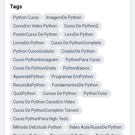
Tags
Python Curso
ImagemDe Python
CursoEm Video Python
Curso De Python2
PosterCurso De Python
LivroDe Python
LivrosDe Python
Curso De PythonCompleto
Python CursoGratuito
CriadorDe Python
Curso PythonInstagram
PythonPara Curso
Curso De PythonGratis
PythonBasico
ApeendePython
Programar EmPython
RecursãoPython
FundamentosDe Python
QuizPython
Cursos De Python
PythonTutor
Curso De Python CursoEm Vídeo
Curso De PythonCompleto Torrent
Curso PythonPara High-Tech
Método DeEstudo Python
Video Aula RussoDe Python