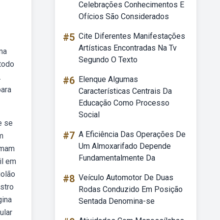
Celebrações Conhecimentos E
Ofícios São Considerados
#5
Cite Diferentes Manifestações
Artísticas Encontradas Na Tv
ma
Segundo O Texto
étodo
.
#6
Elenque Algumas
para
Características Centrais Da
Educação Como Processo
Social
e se
#7
A Eficiência Das Operações De
m
Um Almoxarifado Depende
somam
Fundamentalmente Da
il em
iolão
#8
Veículo Automotor De Duas
stro
Rodas Conduzido Em Posição
gina
Sentada Denomina-se
ular