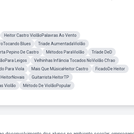
Heitor Castro ViolãoPalavras Ao Vento
troTocando Blues
Triade AumentadaViolão
ta Pepino De Castro
Métodos ParaViolão
Tríade DeD
lãoPara Leigos
Velhinhas Infância Tocados NoViolão Cfrao
o Para Viola
Mais Que MúsicaHeitor Castro
FicadoDe Heitor
HeitorNovais
Guitarrista HeitorTP
s Violão
Método De ViolãoPopular
 ao desenvolvimento dos alunos no ambiente escolar, empregan