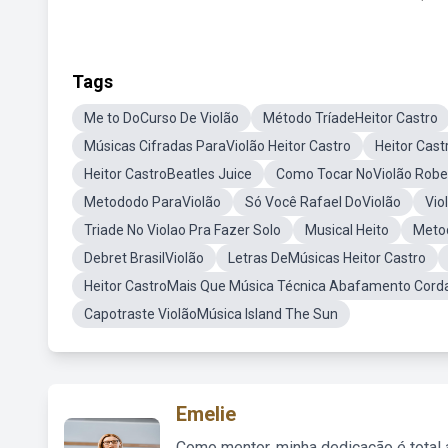
Tags
Me to DoCurso De Violão
Método TríadeHeitor Castro
Músicas Cifradas ParaViolão Heitor Castro
Heitor Cas
Heitor CastroBeatles Juice
Como Tocar NoViolão Rober
Metododo ParaViolão
Só Você Rafael DoViolão
Vio
Triade No Violao Pra Fazer Solo
Musical Heito
Metod
Debret BrasilViolão
Letras DeMúsicas Heitor Castro
Heitor CastroMais Que Música Técnica Abafamento Corda
Capotraste ViolãoMúsica Island The Sun
Emelie
Como mentor, minha dedicação é total