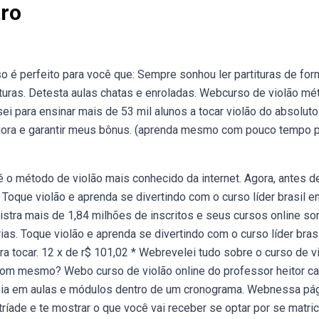
tro
 é perfeito para você que: Sempre sonhou ler partituras de for
ituras. Detesta aulas chatas e enroladas. Webcurso de violão m
i para ensinar mais de 53 mil alunos a tocar violão do absoluto
gora e garantir meus bônus. (aprenda mesmo com pouco tempo 
é o método de violão mais conhecido da internet. Agora, antes d
 Toque violão e aprenda se divertindo com o curso líder brasil e
gistra mais de 1,84 milhões de inscritos e seus cursos online 
as. Toque violão e aprenda se divertindo com o curso líder bras
a tocar. 12 x de r$ 101,02 * Webrevelei tudo sobre o curso de v
 bom mesmo? Webo curso de violão online do professor heitor ca
aseia em aulas e módulos dentro de um cronograma. Webnessa pá
íade e te mostrar o que você vai receber se optar por se matric