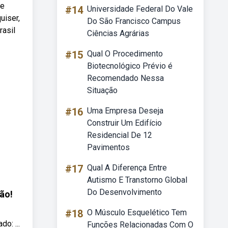
de
#14
Universidade Federal Do Vale
uiser,
Do São Francisco Campus
rasil
Ciências Agrárias
#15
Qual O Procedimento
Biotecnológico Prévio é
Recomendado Nessa
Situação
#16
Uma Empresa Deseja
Construir Um Edifício
Residencial De 12
Pavimentos
#17
Qual A Diferença Entre
Autismo E Transtorno Global
Do Desenvolvimento
ão!
#18
O Músculo Esquelético Tem
o: ...
Funções Relacionadas Com O