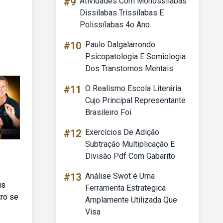
#9
Atividades Com Monossílabas
Dissílabas Trissílabas E
Polissílabas 4o Ano
#10
Paulo Dalgalarrondo
Psicopatologia E Semiologia
Dos Transtornos Mentais
#11
O Realismo Escola Literária
Cujo Principal Representante
Brasileiro Foi
#12
Exercícios De Adição
Subtração Multiplicação E
Divisão Pdf Com Gabarito
#13
Análise Swot é Uma
us
Ferramenta Estrategica
tro se
Amplamente Utilizada Que
Visa