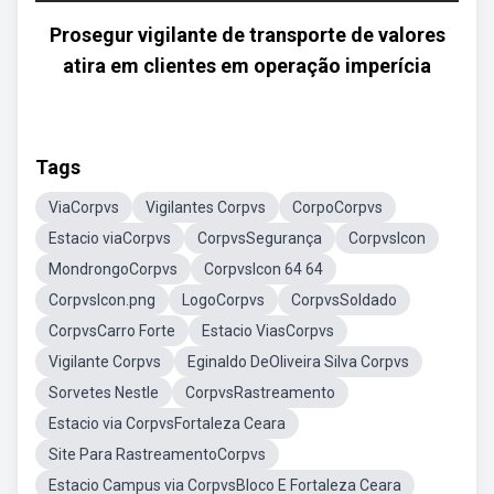
Prosegur vigilante de transporte de valores
atira em clientes em operação imperícia
Tags
ViaCorpvs
Vigilantes Corpvs
CorpoCorpvs
Estacio viaCorpvs
CorpvsSegurança
CorpvsIcon
MondrongoCorpvs
CorpvsIcon 64 64
CorpvsIcon.png
LogoCorpvs
CorpvsSoldado
CorpvsCarro Forte
Estacio ViasCorpvs
Vigilante Corpvs
Eginaldo DeOliveira Silva Corpvs
Sorvetes Nestle
CorpvsRastreamento
Estacio via CorpvsFortaleza Ceara
Site Para RastreamentoCorpvs
Estacio Campus via CorpvsBloco E Fortaleza Ceara