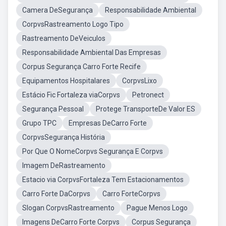
Camera DeSegurança
Responsabilidade Ambiental
CorpvsRastreamento Logo Tipo
Rastreamento DeVeiculos
Responsabilidade Ambiental Das Empresas
Corpus Segurança Carro Forte Recife
Equipamentos Hospitalares
CorpvsLixo
Estácio Fic Fortaleza viaCorpvs
Petronect
Segurança Pessoal
Protege TransporteDe Valor ES
Grupo TPC
Empresas DeCarro Forte
CorpvsSegurança História
Por Que O NomeCorpvs Segurança E Corpvs
Imagem DeRastreamento
Estacio via CorpvsFortaleza Tem Estacionamentos
Carro Forte DaCorpvs
Carro ForteCorpvs
Slogan CorpvsRastreamento
Pague Menos Logo
Imagens DeCarro Forte Corpvs
Corpus Segurança