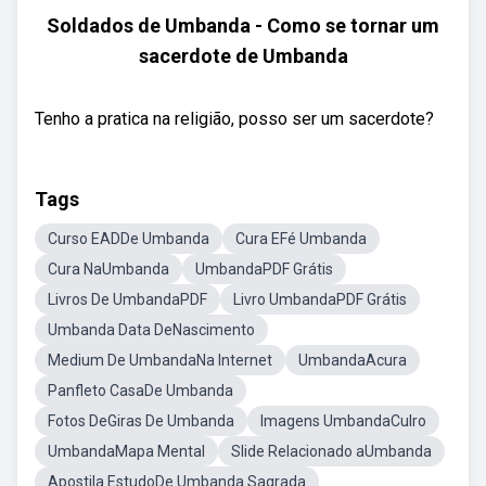
Soldados de Umbanda - Como se tornar um
sacerdote de Umbanda
Tenho a pratica na religião, posso ser um sacerdote?
Tags
Curso EADDe Umbanda
Cura EFé Umbanda
Cura NaUmbanda
UmbandaPDF Grátis
Livros De UmbandaPDF
Livro UmbandaPDF Grátis
Umbanda Data DeNascimento
Medium De UmbandaNa Internet
UmbandaAcura
Panfleto CasaDe Umbanda
Fotos DeGiras De Umbanda
Imagens UmbandaCulro
UmbandaMapa Mental
Slide Relacionado aUmbanda
Apostila EstudoDe Umbanda Sagrada