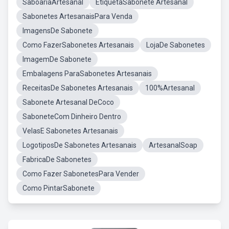
SaboariaArtesanal
EtiquetaSabonete Artesanal
Sabonetes ArtesanaisPara Venda
ImagensDe Sabonete
Como FazerSabonetes Artesanais
LojaDe Sabonetes
ImagemDe Sabonete
Embalagens ParaSabonetes Artesanais
ReceitasDe Sabonetes Artesanais
100%Artesanal
Sabonete Artesanal DeCoco
SaboneteCom Dinheiro Dentro
VelasE Sabonetes Artesanais
LogotiposDe Sabonetes Artesanais
ArtesanalSoap
FabricaDe Sabonetes
Como Fazer SabonetesPara Vender
Como PintarSabonete