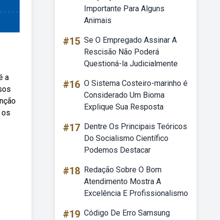
Importante Para Alguns
Animais
#15
Se O Empregado Assinar A
Rescisão Não Poderá
Questioná-la Judicialmente
é a
#16
O Sistema Costeiro-marinho é
sos
Considerado Um Bioma
enção
Explique Sua Resposta
 os
#17
Dentre Os Principais Teóricos
Do Socialismo Científico
Podemos Destacar
#18
Redação Sobre O Bom
Atendimento Mostra A
Excelência E Profissionalismo
#19
Código De Erro Samsung