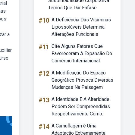
Sustentabilidade Corporativa
rial
Temos Que Dar Enfase
mas
sos
#10
A Deficiência Das Vitaminas
Lipossolúveis Determina
Alterações Funcionais
zar a
#11
Cite Alguns Fatores Que
xiliar
Favoreceram A Expansão Do
urso
Comércio Internacional
#12
A Modificação Do Espaço
Geográfico Provoca Diversas
Mudanças Na Paisagem
#13
A Identidade E A Alteridade
Podem Ser Compreendidas
Respectivamente Como:
#14
A Camuflagem é Uma
Adaptação Extremamente