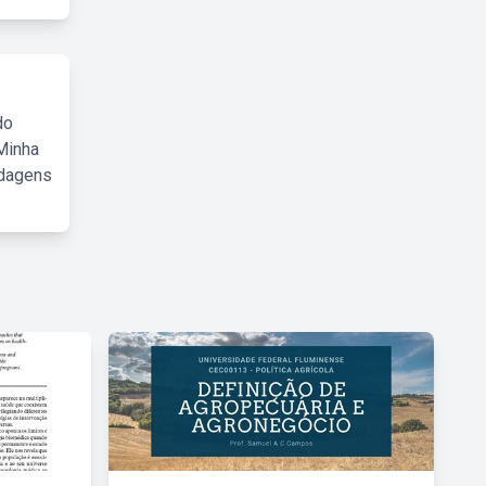
do
Minha
rdagens