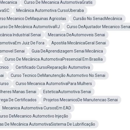
 Mecanica
Curso De Mecanica AutomotivaGratis
ivaSC
Mecânica Automotiva CursoUberaba
rso Mecanico DeMaquinas Agricolas
Cursão No SenacMecânica
urso De Mecânica AutomotivaRJ
Curso DeAjustador Mecanico Sena
ânica Industrial Senai
Mecanica DeAutomoveis Senai
omotivaEm Juiz De Fora
Apostila MecânicaGeral Senai
omovel Senai
Guia DeAprendizagem Senai Mecânica
Curso De Mecânica AutomotivaPresencial Em Brasília
cnico
Certificado CursoReparação Automotiva
ai
Curso Tecnico DeManutenção Automotivo No Senai
Curso
Curso Mecanica AutomotivaPara Mulhers
heres Manas Senai
EsteticaAutomotiva Senai
ega De Certificados
Projetos MecanicoDe Manutencao Senai
Mecanica Automotiva CursosEm EAD
Curso DeMecanico Automotivo Injeção
as De Mecânica AutomotivaSistema De Lubrificação