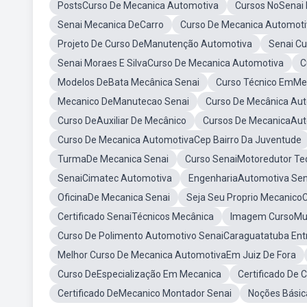
PostsCurso De Mecanica Automotiva
Cursos NoSenai
Senai Mecanica DeCarro
Curso De Mecanica Automot
Projeto De Curso DeManutenção Automotiva
Senai Cu
Senai Moraes E SilvaCurso De Mecanica Automotiva
C
Modelos DeBata Mecânica Senai
Curso Técnico EmMec
Mecanico DeManutecao Senai
Curso De Mecânica Aut
Curso DeAuxiliar De Mecânico
Cursos De MecanicaAut
Curso De Mecanica AutomotivaCep Bairro Da Juventude
TurmaDe Mecanica Senai
Curso SenaiMotoredutor Te
SenaiCimatec Automotiva
EngenhariaAutomotiva Sen
OficinaDe Mecanica Senai
Seja Seu Proprio Mecanico
Certificado SenaiTécnicos Mecânica
Imagem CursoMul
Curso De Polimento Automotivo SenaiCaraguatatuba Entr
Melhor Curso De Mecanica AutomotivaEm Juiz De Fora
Curso DeEspecialização Em Mecanica
Certificado De 
Certificado DeMecanico Montador Senai
Noções Básic