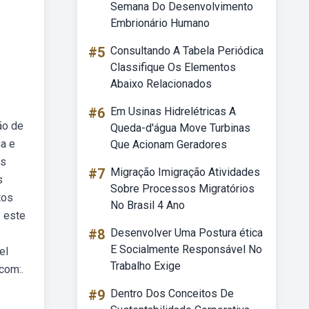
Semana Do Desenvolvimento
Embrionário Humano
#5
Consultando A Tabela Periódica
Classifique Os Elementos
s
Abaixo Relacionados
#6
Em Usinas Hidrelétricas A
ão de
Queda-d'água Move Turbinas
a e
Que Acionam Geradores
as
#7
Migração Imigração Atividades
s
Sobre Processos Migratórios
tos
No Brasil 4 Ano
 este
#8
Desenvolver Uma Postura ética
E Socialmente Responsável No
el
Trabalho Exige
com:.
#9
Dentro Dos Conceitos De