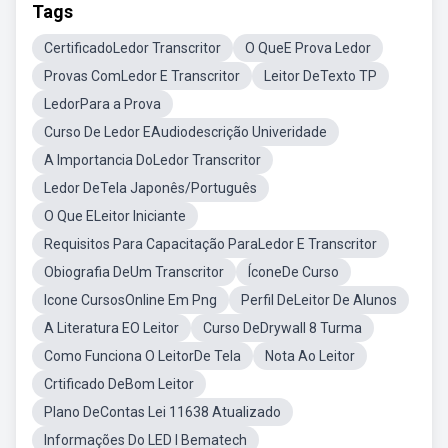
Tags
CertificadoLedor Transcritor
O QueE Prova Ledor
Provas ComLedor E Transcritor
Leitor DeTexto TP
LedorPara a Prova
Curso De Ledor EAudiodescrição Univeridade
A Importancia DoLedor Transcritor
Ledor DeTela Japonês/Português
O Que ELeitor Iniciante
Requisitos Para Capacitação ParaLedor E Transcritor
Obiografia DeUm Transcritor
ÍconeDe Curso
Icone CursosOnline Em Png
Perfil DeLeitor De Alunos
A Literatura EO Leitor
Curso DeDrywall 8 Turma
Como Funciona O LeitorDe Tela
Nota Ao Leitor
Crtificado DeBom Leitor
Plano DeContas Lei 11638 Atualizado
Informações Do LED I Bematech