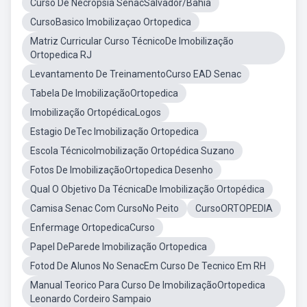
Curso De Necropsia SenacSalvador/Bahia
CursoBasico Imobilizaçao Ortopedica
Matriz Curricular Curso TécnicoDe Imobilização
Ortopedica RJ
Levantamento De TreinamentoCurso EAD Senac
Tabela De ImobilizaçãoOrtopedica
Imobilização OrtopédicaLogos
Estagio DeTec Imobilização Ortopedica
Escola TécnicoImobilização Ortopédica Suzano
Fotos De ImobilizaçãoOrtopedica Desenho
Qual O Objetivo Da TécnicaDe Imobilização Ortopédica
Camisa Senac Com CursoNo Peito
CursoORTOPEDIA
Enfermage OrtopedicaCurso
Papel DeParede Imobilização Ortopedica
Fotod De Alunos No SenacEm Curso De Tecnico Em RH
Manual Teorico Para Curso De ImobilizaçãoOrtopedica
Leonardo Cordeiro Sampaio