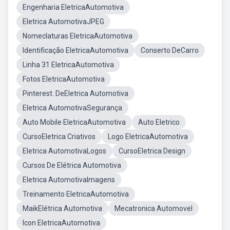
Engenharia EletricaAutomotiva
Eletrica AutomotivaJPEG
Nomeclaturas EletricaAutomotiva
Identificação EletricaAutomotiva
Conserto DeCarro
Linha 31 EletricaAutomotiva
Fotos EletricaAutomotiva
Pinterest. DeEletrica Automotiva
Eletrica AutomotivaSegurança
Auto Mobile EletricaAutomotiva
Auto Eletrico
CursoEletrica Criativos
Logo EletricaAutomotiva
Eletrica AutomotivaLogos
CursoEletrica Design
Cursos De Elétrica Automotiva
Eletrica AutomotivaImagens
Treinamento EletricaAutomotiva
MaikElétrica Automotiva
Mecatronica Automovel
Icon EletricaAutomotiva