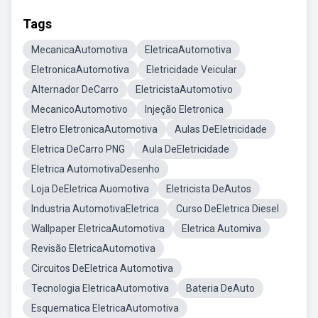
Tags
MecanicaAutomotiva
EletricaAutomotiva
EletronicaAutomotiva
Eletricidade Veicular
Alternador DeCarro
EletricistaAutomotivo
MecanicoAutomotivo
Injeção Eletronica
Eletro EletronicaAutomotiva
Aulas DeEletricidade
Eletrica DeCarro PNG
Aula DeEletricidade
Eletrica AutomotivaDesenho
Loja DeEletrica Auomotiva
Eletricista DeAutos
Industria AutomotivaEletrica
Curso DeEletrica Diesel
Wallpaper EletricaAutomotiva
Eletrica Automiva
Revisão EletricaAutomotiva
Circuitos DeEletrica Automotiva
Tecnologia EletricaAutomotiva
Bateria DeAuto
Esquematica EletricaAutomotiva