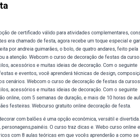
ta
pção de certificado válido para atividades complementares, con
ntes era chamado de festa, agora recebe um toque especial e ga
ta por andreia guimarães, o bolo, de quatro andares, feito pela
amou a atenção. Webcom o curso de decoração de festas da curso
stilos, acessórios e muitas ideias de decoração. Com o seguinte
festas e eventos, você aprenderá técnicas de design, composiç
os cenários. Webcom o curso de decoração de festas da cursos
stilos, acessórios e muitas ideias de decoração. Com o seguinte
ão online, com 5 semanas de duração, e mais de 10 horas de au
s festeiras. Webcurso gratuito online decoração de festa.
decorar com balões é uma opção econômica, versátil e divertida
os, personagens,painéis. O curso traz dicas e. Webo curso online
ricos com 8 aulas teóricas em que vocês aprenderão a como se