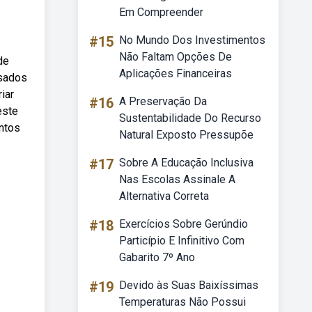
Em Compreender
#15
No Mundo Dos Investimentos
Não Faltam Opções De
de
Aplicações Financeiras
ssados
iar
#16
A Preservação Da
este
Sustentabilidade Do Recurso
entos
Natural Exposto Pressupõe
#17
Sobre A Educação Inclusiva
Nas Escolas Assinale A
Alternativa Correta
#18
Exercícios Sobre Gerúndio
Particípio E Infinitivo Com
Gabarito 7º Ano
#19
Devido às Suas Baixíssimas
Temperaturas Não Possui