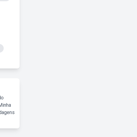
do
Minha
rdagens