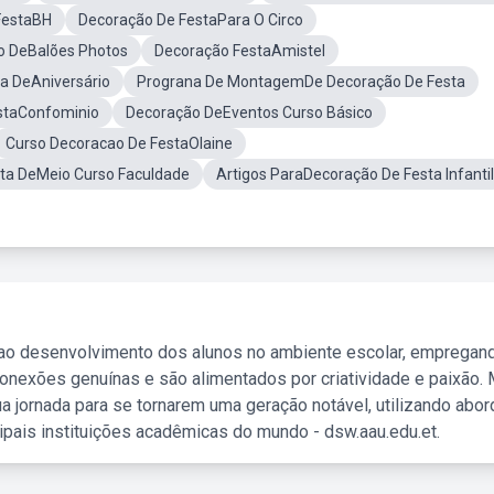
FestaBH
Decoração De FestaPara O Circo
o DeBalões Photos
Decoração FestaAmistel
a DeAniversário
Prograna De MontagemDe Decoração De Festa
staConfominio
Decoração DeEventos Curso Básico
Curso Decoracao De FestaOlaine
ta DeMeio Curso Faculdade
Artigos ParaDecoração De Festa Infantil
 ao desenvolvimento dos alunos no ambiente escolar, empregan
nexões genuínas e são alimentados por criatividade e paixão. 
a jornada para se tornarem uma geração notável, utilizando abo
ipais instituições acadêmicas do mundo - dsw.aau.edu.et.