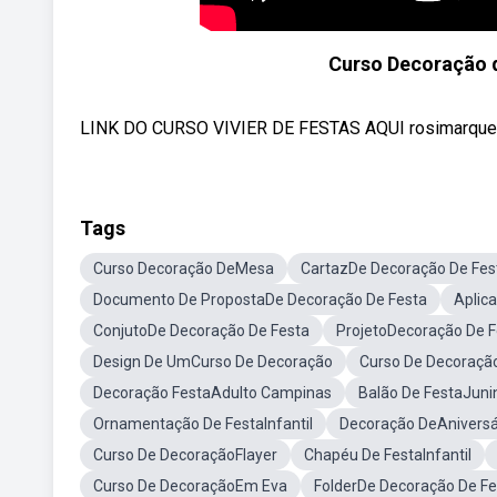
Curso Decoração de
LINK DO CURSO VIVIER DE FESTAS AQUI rosimarquesd
Tags
Curso Decoração DeMesa
CartazDe Decoração De Fes
Documento De PropostaDe Decoração De Festa
Aplic
ConjutoDe Decoração De Festa
ProjetoDecoração De F
Design De UmCurso De Decoração
Curso De Decoraçã
Decoração FestaAdulto Campinas
Balão De FestaJuni
Ornamentação De FestaInfantil
Decoração DeAniversár
Curso De DecoraçãoFlayer
Chapéu De FestaInfantil
Curso De DecoraçãoEm Eva
FolderDe Decoração De Fe