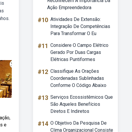
Reconhecem A Importância Da
is
Ação Empreendedora
as
nhos.
#10
Atividades De Extensão:
Integração De Competências
Para Transformar O Eu
#11
Considere O Campo Elétrico
Gerado Por Duas Cargas
Elétricas Puntiformes
#12
Classifique As Orações
Coordenadas Sublinhadas
Conforme O Código Abaixo
#13
Serviços Ecossistêmicos Que
São Aqueles Benefícios
Diretos E Indiretos
ação,
#14
O Objetivo Da Pesquisa De
es e
Clima Organizacional Consiste