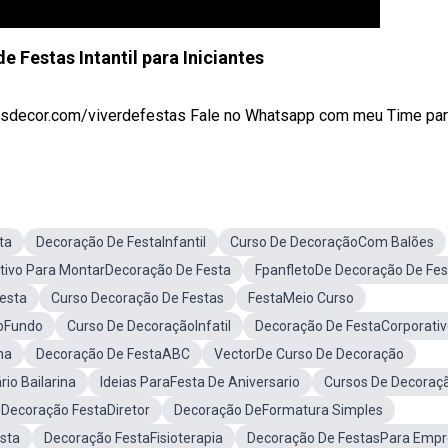
 Festas Intantil para Iniciantes
ecor.com/viverdefestas Fale no Whatsapp com meu Time para 
ta
Decoração De FestaInfantil
Curso De DecoraçãoCom Balões
ativo Para MontarDecoração De Festa
FpanfletoDe Decoração De Fes
esta
Curso Decoração De Festas
FestaMeio Curso
oFundo
Curso De DecoraçãoInfatil
Decoração De FestaCorporati
na
Decoração De FestaABC
VectorDe Curso De Decoração
io Bailarina
Ideias ParaFesta De Aniversario
Cursos De Decoraç
Decoração FestaDiretor
Decoração DeFormatura Simples
sta
Decoração FestaFisioterapia
Decoração De FestasPara Emp