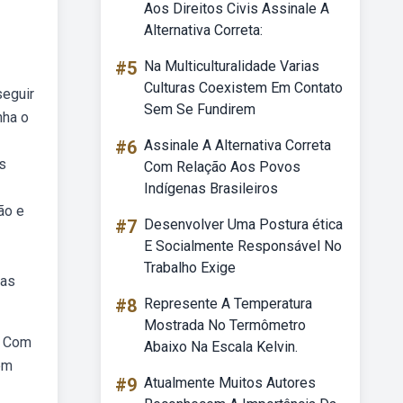
Aos Direitos Civis Assinale A
Alternativa Correta:
#5
Na Multiculturalidade Varias
Culturas Coexistem Em Contato
seguir
Sem Se Fundirem
nha o
#6
Assinale A Alternativa Correta
s
Com Relação Aos Povos
Indígenas Brasileiros
ão e
#7
Desenvolver Uma Postura ética
E Socialmente Responsável No
Trabalho Exige
las
#8
Represente A Temperatura
Mostrada No Termômetro
. Com
Abaixo Na Escala Kelvin.
 em
#9
Atualmente Muitos Autores