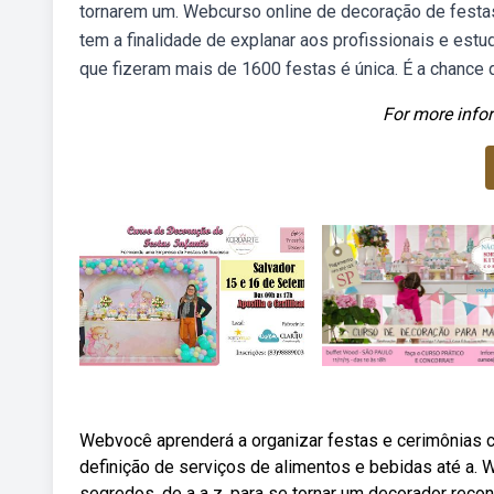
tornarem um. Webcurso online de decoração de festas 
tem a finalidade de explanar aos profissionais e est
que fizeram mais de 1600 festas é única. É a chance
For more infor
Webvocê aprenderá a organizar festas e cerimônias c
definição de serviços de alimentos e bebidas até a. 
segredos, de a a z, para se tornar um decorador reco