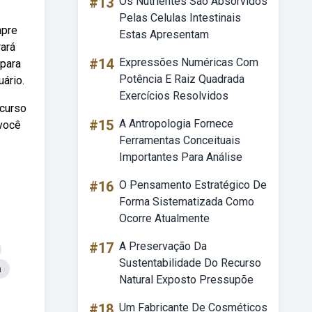
#13
Os Nutrientes Sao Absorvidos
Pelas Celulas Intestinais
mpre
Estas Apresentam
ará
#14
Expressões Numéricas Com
 para
Potência E Raiz Quadrada
ário.
Exercícios Resolvidos
 curso
#15
A Antropologia Fornece
 você
Ferramentas Conceituais
Importantes Para Análise
#16
O Pensamento Estratégico De
Forma Sistematizada Como
Ocorre Atualmente
#17
A Preservação Da
Sustentabilidade Do Recurso
a
Natural Exposto Pressupõe
#18
Um Fabricante De Cosméticos