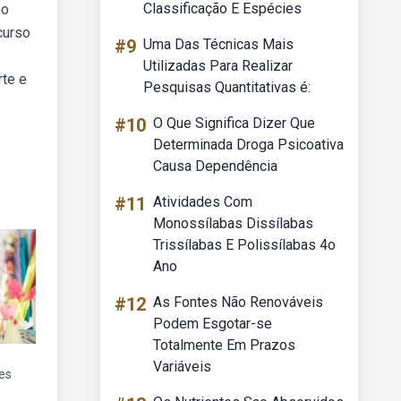
Classificação E Espécies
no
curso
#9
Uma Das Técnicas Mais
Utilizadas Para Realizar
rte e
Pesquisas Quantitativas é:
#10
O Que Significa Dizer Que
Determinada Droga Psicoativa
Causa Dependência
#11
Atividades Com
Monossílabas Dissílabas
Trissílabas E Polissílabas 4o
Ano
#12
As Fontes Não Renováveis
Podem Esgotar-se
Totalmente Em Prazos
Variáveis
tes