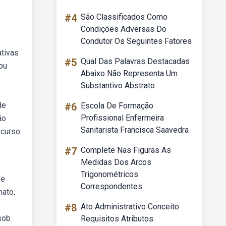
#4
São Classificados Como
Condições Adversas Do
Condutor Os Seguintes Fatores
ativas
#5
Qual Das Palavras Destacadas
ou
Abaixo Não Representa Um
Substantivo Abstrato
de
#6
Escola De Formação
Profissional Enfermeira
ão
Sanitarista Francisca Saavedra
bcurso
#7
Complete Nas Figuras As
Medidas Dos Arcos
Trigonométricos
 e
Correspondentes
nato,
#8
Ato Administrativo Conceito
sob
Requisitos Atributos