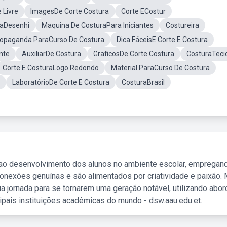
 Livre
ImagesDe Corte Costura
Corte ECostur
raDesenhi
Maquina De CosturaPara Iniciantes
Costureira
opaganda ParaCurso De Costura
Dica FáceisE Corte E Costura
nte
AuxiliarDe Costura
GraficosDe Corte Costura
CosturaTeci
Corte E CosturaLogo Redondo
Material ParaCurso De Costura
LaboratórioDe Corte E Costura
CosturaBrasil
 ao desenvolvimento dos alunos no ambiente escolar, empregan
nexões genuínas e são alimentados por criatividade e paixão. 
a jornada para se tornarem uma geração notável, utilizando abo
ipais instituições acadêmicas do mundo - dsw.aau.edu.et.