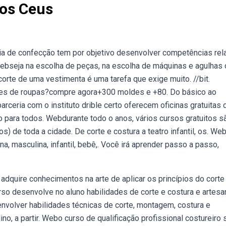
Nos Ceus
ia de confecção tem por objetivo desenvolver competências rel
Webseja na escolha de peças, na escolha de máquinas e agulhas 
 corte de uma vestimenta é uma tarefa que exige muito. //bit.
ldes de roupas?compre agora+300 moldes e +80. Do básico ao
ceria com o instituto drible certo oferecem oficinas gratuitas 
o para todos. Webdurante todo o anos, vários cursos gratuitos s
s) de toda a cidade. De corte e costura a teatro infantil, os. We
a, masculina, infantil, bebê,. Você irá aprender passo a passo,
dquire conhecimentos na arte de aplicar os princípios do corte
so desenvolve no aluno habilidades de corte e costura e artesa
envolver habilidades técnicas de corte, montagem, costura e
o, a partir. Webo curso de qualificação profissional costureiro 