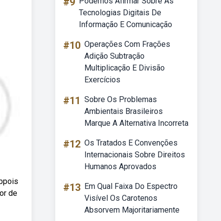
#9
Podemos Afirmar Sobre As
Tecnologias Digitais De
Informação E Comunicação
#10
Operações Com Frações
Adição Subtração
Multiplicação E Divisão
Exercícios
#11
Sobre Os Problemas
Ambientais Brasileiros
Marque A Alternativa Incorreta
#12
Os Tratados E Convenções
Internacionais Sobre Direitos
Humanos Aprovados
ebpois
#13
Em Qual Faixa Do Espectro
or de
Visível Os Carotenos
Absorvem Majoritariamente