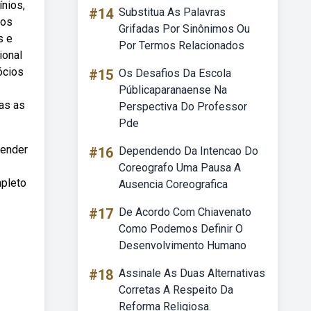
nios,
#14
Substitua As Palavras
dos
Grifadas Por Sinônimos Ou
s e
Por Termos Relacionados
ional
ócios
#15
Os Desafios Da Escola
Públicaparanaense Na
as as
Perspectiva Do Professor
Pde
tender
#16
Dependendo Da Intencao Do
Coreografo Uma Pausa A
mpleto
Ausencia Coreografica
#17
De Acordo Com Chiavenato
Como Podemos Definir O
Desenvolvimento Humano
#18
Assinale As Duas Alternativas
Corretas A Respeito Da
Reforma Religiosa.