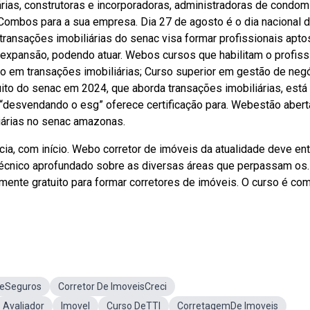
ias, construtoras e incorporadoras, administradoras de condomí
 Combos para a sua empresa. Dia 27 de agosto é o dia nacional 
transações imobiliárias do senac visa formar profissionais apto
expansão, podendo atuar. Webos cursos que habilitam o profiss
co em transações imobiliárias; Curso superior em gestão de neg
uito do senac em 2024, que aborda transações imobiliárias, está
“desvendando o esg” oferece certificação para. Webestão abert
liárias no senac amazonas.
ia, com início. Webo corretor de imóveis da atualidade deve en
 técnico aprofundado sobre as diversas áreas que perpassam os.
ente gratuito para formar corretores de imóveis. O curso é co
DeSeguros
Corretor De ImoveisCreci
Avaliador
Imovel
Curso DeTTI
CorretagemDe Imoveis