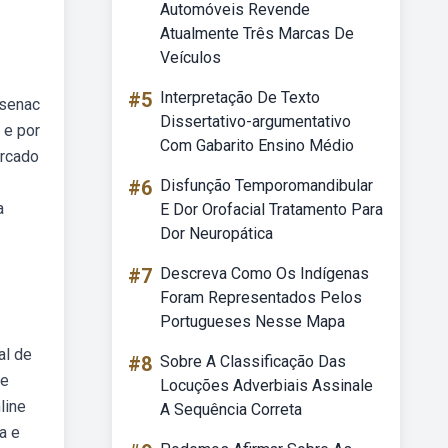
Automóveis Revende
Atualmente Três Marcas De
Veículos
#5
Interpretação De Texto
 senac
Dissertativo-argumentativo
 e por
Com Gabarito Ensino Médio
ercado
#6
Disfunção Temporomandibular
a
E Dor Orofacial Tratamento Para
Dor Neuropática
#7
Descreva Como Os Indígenas
Foram Representados Pelos
Portugueses Nesse Mapa
al de
#8
Sobre A Classificação Das
te
Locuções Adverbiais Assinale
line
A Sequência Correta
a e