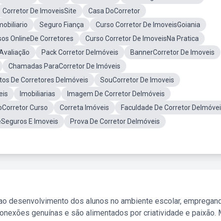
Corretor De ImoveisSite
Casa DoCorretor
mobiliario
Seguro Fiança
Curso Corretor De ImoveisGoiania
sos OnlineDe Corretores
Curso Corretor De ImoveisNa Pratica
Avaliação
Pack Corretor DeImóveis
BannerCorretor De Imoveis
Chamadas ParaCorretor De Imóveis
tos De Corretores DeImóveis
SouCorretor De Imoveis
eis
Imobiliarias
Imagem De Corretor DeImóveis
oCorretor Curso
Correta Imóveis
Faculdade De Corretor DeImóve
eSeguros E Imoveis
Prova De Corretor DeImóveis
 ao desenvolvimento dos alunos no ambiente escolar, empregan
nexões genuínas e são alimentados por criatividade e paixão. 