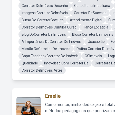
Corretor DeImóveis Desenho
Consultoria Imobiliaria
Imagens Corretor DeImóveis
Corretor DeSucesso
I
Curso De CorretorGratuito
Atendimento Digital
Cur
Corretor DeImóveis Curitiba Curso
Fiança Locatícia
Blog DoCorretor De Imóveis
Blusa Corretor DeImóveis
A Importância DoCorretor De Imóveis
Usucapião
Fo
Missão DoCorretor De Imóveis
Rotina Corretor DeImóv
Capa FacebookCorretor De Imóveis
CSImoveis
Log
Qualidade
Imoveisso Com Corretor De
Corretora D
Corretor DeImóveis Artes
Emelie
Como mentor, minha dedicação é total
métodos pedagógicos que priorizam co