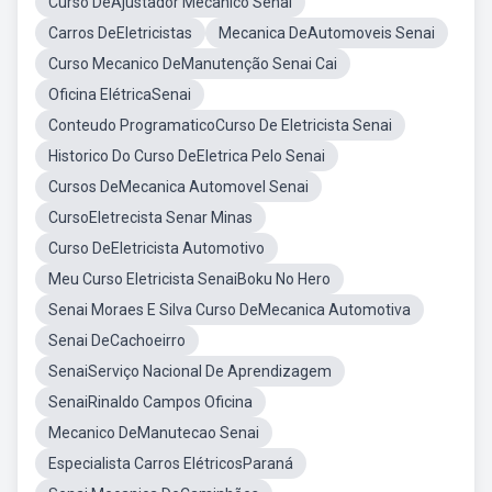
Curso DeAjustador Mecanico Senai
Carros DeEletricistas
Mecanica DeAutomoveis Senai
Curso Mecanico DeManutenção Senai Cai
Oficina ElétricaSenai
Conteudo ProgramaticoCurso De Eletricista Senai
Historico Do Curso DeEletrica Pelo Senai
Cursos DeMecanica Automovel Senai
CursoEletrecista Senar Minas
Curso DeEletricista Automotivo
Meu Curso Eletricista SenaiBoku No Hero
Senai Moraes E Silva Curso DeMecanica Automotiva
Senai DeCachoeirro
SenaiServiço Nacional De Aprendizagem
SenaiRinaldo Campos Oficina
Mecanico DeManutecao Senai
Especialista Carros ElétricosParaná