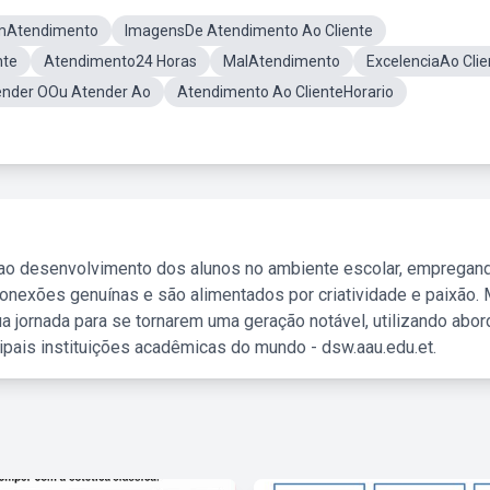
mAtendimento
ImagensDe Atendimento Ao Cliente
nte
Atendimento24 Horas
MalAtendimento
ExcelenciaAo Clie
ender OOu Atender Ao
Atendimento Ao ClienteHorario
 ao desenvolvimento dos alunos no ambiente escolar, empregan
nexões genuínas e são alimentados por criatividade e paixão. 
a jornada para se tornarem uma geração notável, utilizando abo
ipais instituições acadêmicas do mundo - dsw.aau.edu.et.