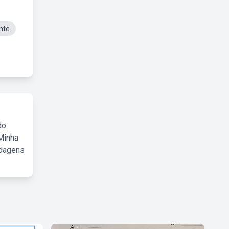
nte
do
Minha
rdagens