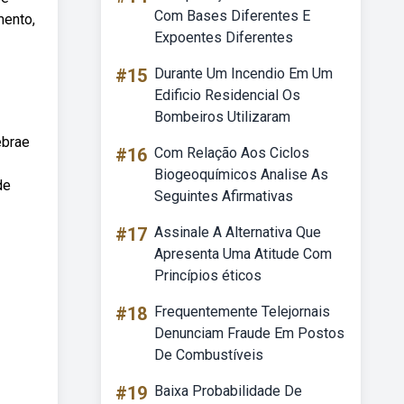
Com Bases Diferentes E
mento,
Expoentes Diferentes
#15
Durante Um Incendio Em Um
Edificio Residencial Os
Bombeiros Utilizaram
ebrae
#16
Com Relação Aos Ciclos
Biogeoquímicos Analise As
de
Seguintes Afirmativas
#17
Assinale A Alternativa Que
Apresenta Uma Atitude Com
Princípios éticos
#18
Frequentemente Telejornais
Denunciam Fraude Em Postos
De Combustíveis
#19
Baixa Probabilidade De