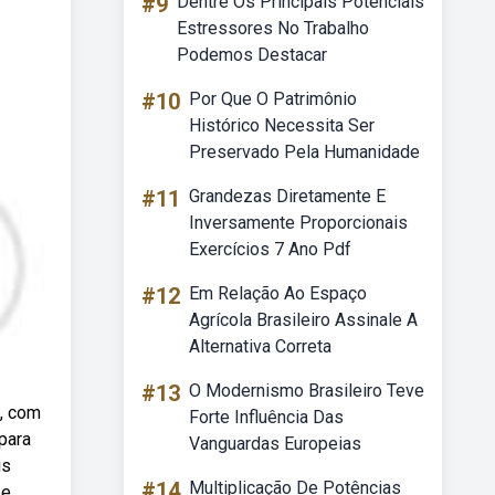
#9
Dentre Os Principais Potenciais
Estressores No Trabalho
Podemos Destacar
#10
Por Que O Patrimônio
Histórico Necessita Ser
Preservado Pela Humanidade
#11
Grandezas Diretamente E
Inversamente Proporcionais
Exercícios 7 Ano Pdf
#12
Em Relação Ao Espaço
Agrícola Brasileiro Assinale A
Alternativa Correta
#13
O Modernismo Brasileiro Teve
e, com
Forte Influência Das
 para
Vanguardas Europeias
is
#14
Multiplicação De Potências
se