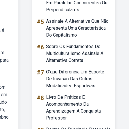
Em Paralelas Concorrentes Ou
Perpendiculares
#5
Assinale A Alternativa Que Não
Apresenta Uma Característica
a é
Do Capitalismo
#6
Sobre Os Fundamentos Do
 em
Multiculturalismo Assinale A
 para
Alternativa Correta
#7
O'que Diferencia Um Esporte
De Invasão Das Outras
Modalidades Esportivas
com
o em
#8
Livro De Práticas E
tudo
Acompanhamento Da
to,
Aprendizagem A Conquista
Webno
Professor