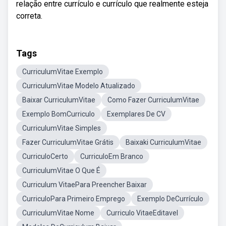
relação entre currículo e currículo que realmente esteja
correta.
Tags
CurriculumVitae Exemplo
CurriculumVitae Modelo Atualizado
Baixar CurriculumVitae
Como Fazer CurriculumVitae
Exemplo BomCurriculo
Exemplares De CV
CurriculumVitae Simples
Fazer CurriculumVitae Grátis
Baixaki CurriculumVitae
CurriculoCerto
CurriculoEm Branco
CurriculumVitae O Que É
Curriculum VitaePara Preencher Baixar
CurriculoPara Primeiro Emprego
Exemplo DeCurrículo
CurriculumVitae Nome
Curriculo VitaeEditavel