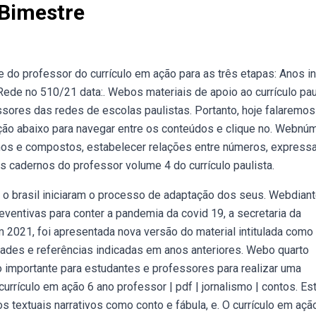
 Bimestre
do professor do currículo em ação para as três etapas: Anos in
Rede no 510/21 data:. Webos materiais de apoio ao currículo pau
sores das redes de escolas paulistas. Portanto, hoje falaremos
ção abaixo para navegar entre os conteúdos e clique no. Webnú
imos e compostos, estabelecer relações entre números, express
s cadernos do professor volume 4 do currículo paulista.
 o brasil iniciaram o processo de adaptação dos seus. Webdiant
entivas para conter a pandemia da covid 19, a secretaria da
2021, foi apresentada nova versão do material intitulada como
idades e referências indicadas em anos anteriores. Webo quarto
 importante para estudantes e professores para realizar uma
urrículo em ação 6 ano professor | pdf | jornalismo | contos. Es
textuais narrativos como conto e fábula, e. O currículo em açã