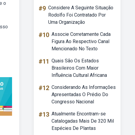
e o
#9
Considere A Seguinte Situação
Rodolfo Foi Contratado Por
Uma Organização
esso
#10
Associe Corretamente Cada
Figura Ao Respectivo Canal
Mencionado No Texto
#11
Quais São Os Estados
Brasileiros Com Maior
Influência Cultural Africana
#12
Considerando As Informações
Apresentadas O Prédio Do
Congresso Nacional
#13
Atualmente Encontram-se
Catalogadas Mais De 320 Mil
Espécies De Plantas