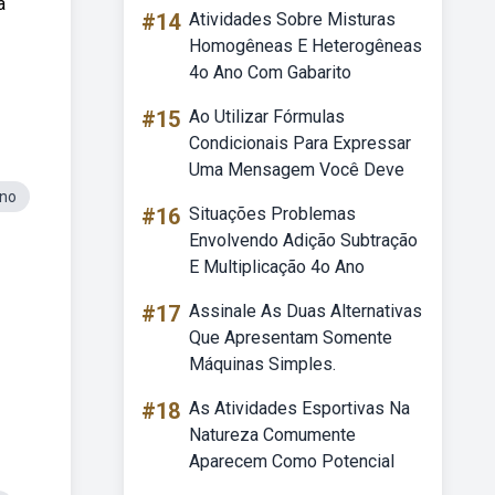
a
#14
Atividades Sobre Misturas
Homogêneas E Heterogêneas
4o Ano Com Gabarito
#15
Ao Utilizar Fórmulas
Condicionais Para Expressar
Uma Mensagem Você Deve
Ano
#16
Situações Problemas
Envolvendo Adição Subtração
E Multiplicação 4o Ano
#17
Assinale As Duas Alternativas
Que Apresentam Somente
Máquinas Simples.
#18
As Atividades Esportivas Na
Natureza Comumente
Aparecem Como Potencial