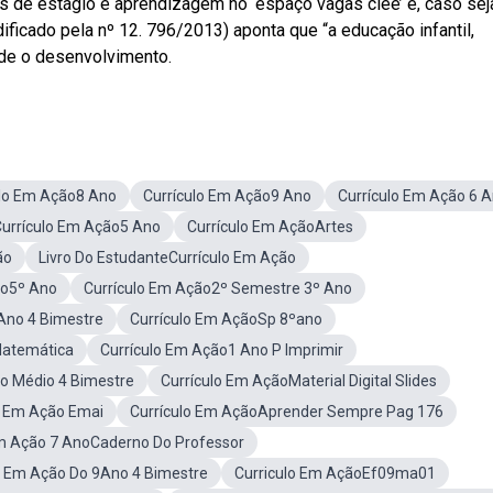
 de estágio e aprendizagem no ‘espaço vagas ciee’ e, caso sej
ificado pela nº 12. 796/2013) aponta que “a educação infantil,
ade o desenvolvimento.
ulo Em Ação8 Ano
Currículo Em Ação9 Ano
Currículo Em Ação 6 
urrículo Em Ação5 Ano
Currículo Em AçãoArtes
ão
Livro Do EstudanteCurrículo Em Ação
ão5º Ano
Currículo Em Ação2º Semestre 3º Ano
 Ano 4 Bimestre
Currículo Em AçãoSp 8ºano
Matemática
Currículo Em Ação1 Ano P Imprimir
o Médio 4 Bimestre
Currículo Em AçãoMaterial Digital Slides
o Em Ação Emai
Currículo Em AçãoAprender Sempre Pag 176
Em Ação 7 AnoCaderno Do Professor
o Em Ação Do 9Ano 4 Bimestre
Curriculo Em AçãoEf09ma01