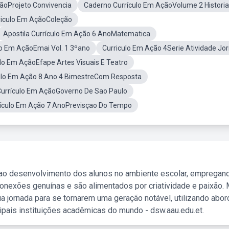
ãoProjeto Convivencia
Caderno Currículo Em AçãoVolume 2 Historia
riculo Em AçãoColeção
Apostila Currículo Em Ação 6 AnoMatematica
lo Em AçãoEmai Vol. 1 3ºano
Curriculo Em Ação 4Serie Atividade Jor
ulo Em AçãoEfape Artes Visuais E Teatro
ulo Em Ação 8 Ano 4 BimestreCom Resposta
 Currículo Em AçãoGoverno De Sao Paulo
ículo Em Ação 7 AnoPrevisçao Do Tempo
 ao desenvolvimento dos alunos no ambiente escolar, empregan
nexões genuínas e são alimentados por criatividade e paixão. 
a jornada para se tornarem uma geração notável, utilizando abo
ipais instituições acadêmicas do mundo - dsw.aau.edu.et.