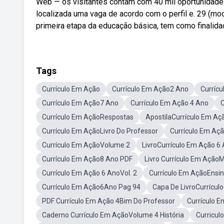
Web — os visitantes contam com 40 mil oportunidades
localizada uma vaga de acordo com o perfil e. 29 (mod
primeira etapa da educação básica, tem como finalid
Tags
Currículo Em Ação
Currículo Em Ação2 Ano
Curríc
Currículo Em Ação7 Ano
Currículo Em Ação 4 Ano
C
Currículo Em AçãoRespostas
ApostilaCurrículo Em Aç
Currículo Em AçãoLivro Do Professor
Currículo Em Aç
Currículo Em AçãoVolume 2
LivroCurrículo Em Ação 6
Currículo Em Ação8 Ano PDF
Livro Currículo Em Ação
Currículo Em Ação 6 AnoVol. 2
Currículo Em AçãoEnsin
Currículo Em Ação6Ano Pag 94
Capa De LivroCurrícul
PDF Currículo Em Ação 4Bim Do Professor
Currículo 
Caderno Currículo Em AçãoVolume 4 História
Curricul