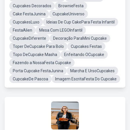
Cupcakes Decorados
BrownieFesta
Cake FestaJunina
CupcakeUniverso
CupcakesLuxo
Ideias De Cup CakePara Festa Infantil
FestaAlien
Mesa Com LEGOInfantil
CupcakeDiferente
Decoração ParaMini Cupcake
Toper DeCupcake Para Bolo
Cupcakes Festas
Topo DeCupcake Masha
Enfeitando OCupcake
Fazendo a NossaFesta Cupcake
Porta Cupcake FestaJunina
Marcha E UrsoCupcakes
CupcakeDe Pascoa
Imagem EscritaFesta Do Cupcake