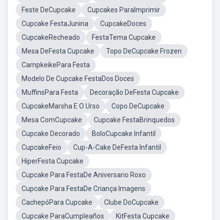
Feste DeCupcake
Cupcakes ParaImprimir
Cupcake FestaJunina
CupcakeDoces
CupcakeRecheado
FestaTema Cupcake
Mesa DeFesta Cupcake
Topo DeCupcake Frozen
CampkeikePara Festa
Modelo De Cupcake FestaDos Doces
MuffinsPara Festa
Decoração DeFesta Cupcake
CupcakeMarsha E O Urso
Copo DeCupcake
Mesa ComCupcake
Cupcake FestaBrinquedos
Cupcake Decorado
BoloCupcake Infantil
CupcakeFeio
Cup-A-Cake DeFesta Infantil
HiperFesta Cupcake
Cupcake Para FestaDe Aniversario Roxo
Cupcake Para FestaDe Criança Imagens
CachepóPara Cupcake
Clube DoCupcake
Cupcake ParaCumpleaños
KitFesta Cupcake