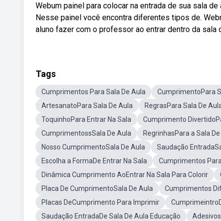
Webum painel para colocar na entrada de sua sala de 
Nesse painel você encontra diferentes tipos de. Web
aluno fazer com o professor ao entrar dentro da sala de
Tags
Cumprimentos Para Sala De Aula
CumprimentoPara S
ArtesanatoPara Sala De Aula
RegrasPara Sala De Aula
ToquinhoPara Entrar Na Sala
Cumprimento DivertidoPa
CumprimentossSala De Aula
RegrinhasPara a Sala De
Nosso CumprimentoSala De Aula
Saudação EntradaSa
Escolha a FormaDe Entrar Na Sala
Cumprimentos Para 
Dinâmica Cumprimento AoEntrar Na Sala Para Colorir
Placa De CumprimentoSala De Aula
Cumprimentos Dif
Placas DeCumprimento Para Imprimir
CumprimeintroD
Saudação EntradaDe Sala De Aula Educação
Adesivo