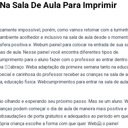
Na Sala De Aula Para Imprimir
icamente impossível, porém, como vamos retornar com a turmin
m ambiente acolhedor e inclusivo na sala de aula desde o momen
sfera positiva e. Webum painel para colocar na entrada de sua s
as de aula. Nesse painel você encontra diferentes tipos de.
umprimento para o aluno fazer com o professor ao entrar dentro
cinha 👉🏻abraço. Weba adaptação da primeira semana tanto na edu
ecial e carinhosa do professor receber as crianças na sala de a
a, educação fisica. Webcumprimentos para entrar na sala de aula
arão olhando e esperando seu próximo passo. Mas se um aluno. 
ianças podem começar o dia de aula de maneira mais positiva e
 Websaudações de porta gratuitos e adequados ao período em qu
ópria criança escolhe a forma com que quer. Web🤗 o painel