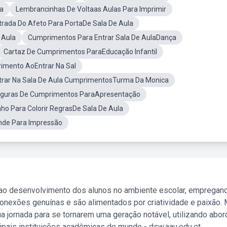
a
Lembrancinhas De Voltaas Aulas Para Imprimir
trada Do Afeto Para PortaDe Sala De Aula
 Aula
Cumprimentos Para Entrar Sala De AulaDança
Cartaz De Cumprimentos ParaEducação Infantil
imento AoEntrar Na Sal
trar Na Sala De Aula CumprimentosTurma Da Monica
iguras De Cumprimentos ParaApresentação
inho Para Colorir RegrasDe Sala De Aula
ande Para Impressão
 ao desenvolvimento dos alunos no ambiente escolar, empregan
nexões genuínas e são alimentados por criatividade e paixão. 
a jornada para se tornarem uma geração notável, utilizando abo
ipais instituições acadêmicas do mundo - dsw.aau.edu.et.