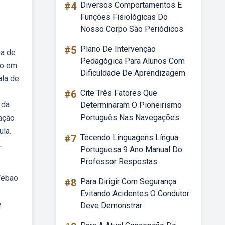
#4
Diversos Comportamentos E
Funções Fisiológicas Do
Nosso Corpo São Periódicos
#5
Plano De Intervenção
ha de
Pedagógica Para Alunos Com
to em
Dificuldade De Aprendizagem
ala de
#6
Cite Três Fatores Que
 da
Determinaram O Pioneirismo
Português Nas Navegações
cação
ula.
#7
Tecendo Linguagens Língua
.
Portuguesa 9 Ano Manual Do
Professor Respostas
Webao
#8
Para Dirigir Com Segurança
Evitando Acidentes O Condutor
e
Deve Demonstrar