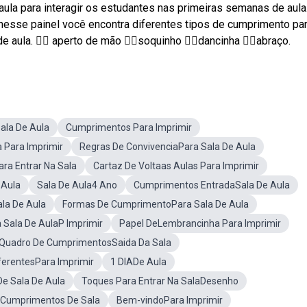
aula para interagir os estudantes nas primeiras semanas de aula
nesse painel você encontra diferentes tipos de cumprimento pa
 aula. 👉🏻 aperto de mão 👉🏻soquinho 👉🏻dancinha 👉🏻abraço.
ala De Aula
Cumprimentos Para Imprimir
 Para Imprimir
Regras De ConvivenciaPara Sala De Aula
ra Entrar Na Sala
Cartaz De Voltaas Aulas Para Imprimir
 Aula
Sala De Aula4 Ano
Cumprimentos EntradaSala De Aula
la De Aula
Formas De CumprimentoPara Sala De Aula
Sala De AulaP Imprimir
Papel DeLembrancinha Para Imprimir
Quadro De CumprimentosSaida Da Sala
erentesPara Imprimir
1 DIADe Aula
e Sala De Aula
Toques Para Entrar Na SalaDesenho
sCumprimentos De Sala
Bem-vindoPara Imprimir