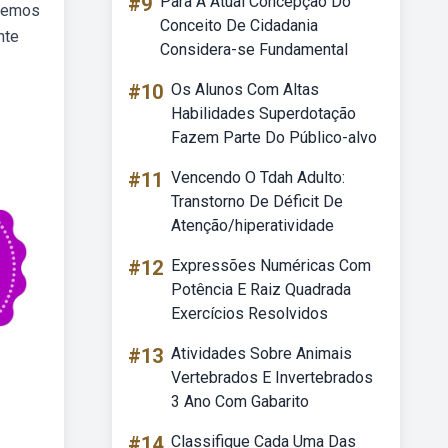
#9
Para A Atual Concepção Do
abemos
Conceito De Cidadania
nte
Considera-se Fundamental
#10
Os Alunos Com Altas
Habilidades Superdotação
Fazem Parte Do Público-alvo
#11
Vencendo O Tdah Adulto:
Transtorno De Déficit De
Atenção/hiperatividade
#12
Expressões Numéricas Com
Potência E Raiz Quadrada
Exercícios Resolvidos
#13
Atividades Sobre Animais
Vertebrados E Invertebrados
3 Ano Com Gabarito
#14
Classifique Cada Uma Das