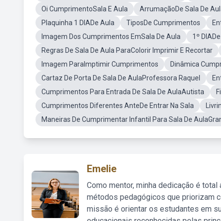
Oi CumprimentoSala E Aula
ArrumaçãoDe Sala De Aul
Plaquinha 1 DIADe Aula
TiposDe Cumprimentos
En
Imagem Dos Cumprimentos EmSala De Aula
1º DIADe
Regras De Sala De Aula ParaColorir Imprimir E Recortar
Imagem ParaImptimir Cumprimentos
Dinâmica Cumpr
Cartaz De Porta De Sala De AulaProfessora Raquel
En
Cumprimentos Para Entrada De Sala De AulaAutista
F
Cumprimentos Diferentes AnteDe Entrar Na Sala
Livr
Maneiras De Cumprimentar Infantil Para Sala De AulaGr
Emelie
Como mentor, minha dedicação é total
métodos pedagógicos que priorizam co
missão é orientar os estudantes em su
educacionais reconhecidas pelas princ