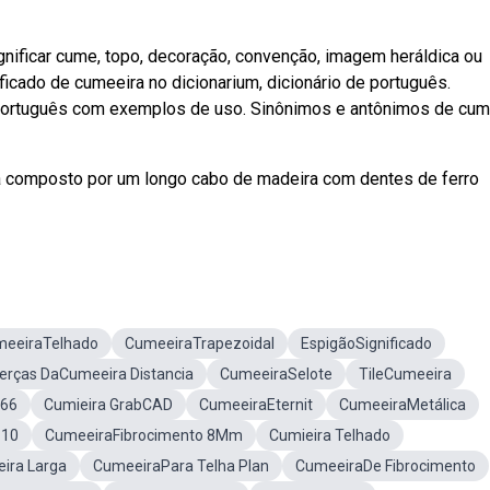
ificar cume, topo, decoração, convenção, imagem heráldica ou
ficado de cumeeira no dicionarium, dicionário de português.
 português com exemplos de uso. Sinônimos e antônimos de cum
ícola composto por um longo cabo de madeira com dentes de ferro
eeiraTelhado
CumeeiraTrapezoidal
EspigãoSignificado
erças DaCumeeira Distancia
CumeeiraSelote
TileCumeeira
366
Cumieira GrabCAD
CumeeiraEternit
CumeeiraMetálica
110
CumeeiraFibrocimento 8Mm
Cumieira Telhado
ira Larga
CumeeiraPara Telha Plan
CumeeiraDe Fibrocimento