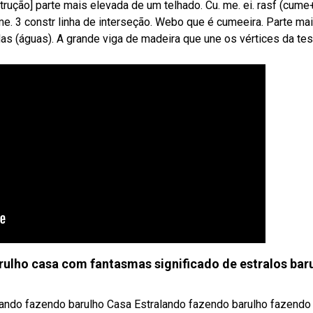
rução] parte mais elevada de um telhado. Cu. me. ei. rasf (cume+
e. 3 constr linha de interseção. Webo que é cumeeira. Parte mai
das (águas). A grande viga de madeira que une os vértices da te
ulho casa com fantasmas significado de estralos bar
alando fazendo barulho Casa Estralando fazendo barulho fazendo