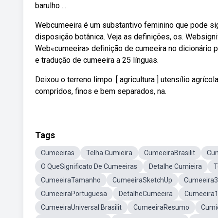
barulho ...
Webcumeeira é um substantivo feminino que pode sign
disposição botânica. Veja as definições, os. Websigni
Web«cumeeira» definição de cumeeira no dicionário
e tradução de cumeeira a 25 línguas.
Deixou o terreno limpo. [ agricultura ] utensílio agr
compridos, finos e bem separados, na.
Tags
Cumeeiras
Telha Cumieira
CumeeiraBrasilit
Cum
O QueSignificato De Cumeeiras
Detalhe Cumieira
T
CumeeiraTamanho
CumeeiraSketchUp
Cumeeira
CumeeiraPortuguesa
DetalheCumeeira
Cumeeira
CumeeiraUniversal Brasilit
CumeeiraResumo
Cumie