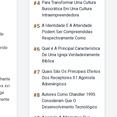
#4
Para Transformar Uma Cultura
Burocrática Em Uma Cultura
Intraempreendedora
#5
A Identidade E A Alteridade
e
Podem Ser Compreendidas
de
Respectivamente Como:
prido
#6
Qual é A Principal Característica
De Uma Igreja Verdadeiramente
Bíblica
#7
Quais São Os Principais Efeitos
Dos Receptores ß1 Agonista
lhante
Adrenérgicos
s xvi
ege
#8
Autores Como Chandler 1995
mente
Consideram Que O
Desenvolvimento Tecnológico