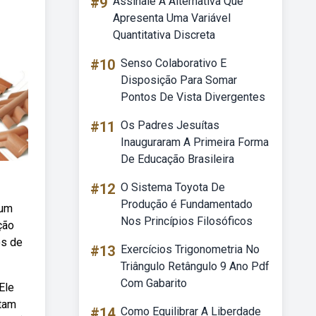
#9
Assinale A Alternativa Que
Apresenta Uma Variável
Quantitativa Discreta
#10
Senso Colaborativo E
Disposição Para Somar
Pontos De Vista Divergentes
#11
Os Padres Jesuítas
Inauguraram A Primeira Forma
De Educação Brasileira
#12
O Sistema Toyota De
Produção é Fundamentado
 um
Nos Princípios Filosóficos
ção
os de
#13
Exercícios Trigonometria No
Triângulo Retângulo 9 Ano Pdf
Com Gabarito
Ele
ntam
#14
Como Equilibrar A Liberdade