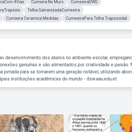
raCom 4Vias
Cumeira No Muro
CumeeiraDWG
raTrapézio
Telha GalvanizadaCumeeira
Cumieira Ceramica Medidas
CumeeiraPara Telha Trapezoidal
 ao desenvolvimento dos alunos no ambiente escolar, empregan
nexões genuínas e são alimentados por criatividade e paixão. 
a jornada para se tornarem uma geração notável, utilizando abo
ipais instituições acadêmicas do mundo - dsw.aau.edu.et.