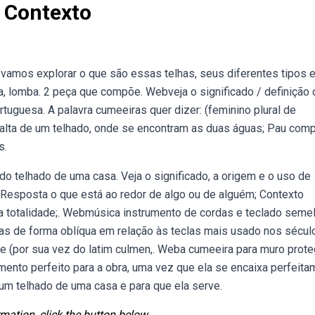
 Contexto
 vamos explorar o que são essas telhas, seus diferentes tipos 
, lomba. 2 peça que compõe. Webveja o significado / definição 
rtuguesa. A palavra cumeeiras quer dizer: (feminino plural de
ais alta de um telhado, onde se encontram as duas águas; Pau com
s.
o telhado de uma casa. Veja o significado, a origem e o uso de
. Resposta o que está ao redor de algo ou de alguém; Contexto
sua totalidade;. Webmúsica instrumento de cordas e teclado seme
s de forma oblíqua em relação às teclas mais usado nos século
e (por sua vez do latim culmen,. Weba cumeeira para muro prot
ento perfeito para a obra, uma vez que ela se encaixa perfeita
um telhado de uma casa e para que ela serve.
mation, click the button below.