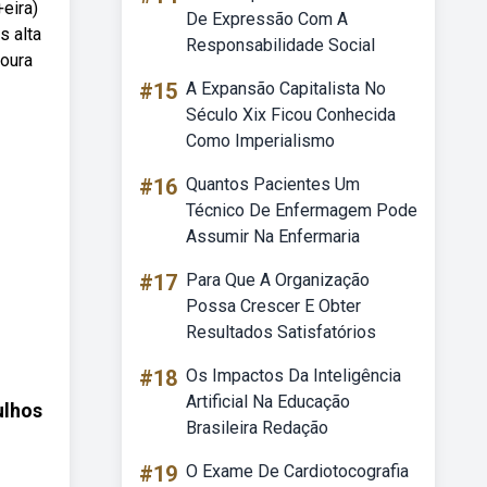
eira)
De Expressão Com A
s alta
Responsabilidade Social
soura
#15
A Expansão Capitalista No
Século Xix Ficou Conhecida
Como Imperialismo
#16
Quantos Pacientes Um
Técnico De Enfermagem Pode
Assumir Na Enfermaria
#17
Para Que A Organização
Possa Crescer E Obter
Resultados Satisfatórios
#18
Os Impactos Da Inteligência
Artificial Na Educação
ulhos
Brasileira Redação
#19
O Exame De Cardiotocografia