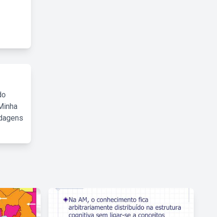
do
Minha
rdagens