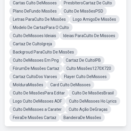
Cartas Culto DeMissoes
PresbíteroCartaz De Culto
Plano DeFundo Missões
Culto De MissõesPSD
Letras ParaCulto De Missões
Logo AmigoDe Missões
Modelo De CartazPara O Culto
Culto DeMissoes Ideiais
Ideias ParaCulto De Missoes
Cartaz De CultoIgreja
Backgroud ParaCulto De Missões
Culto DeMissoes Em Png
Cartaz De CultoIPB
FórumDe Missões Cartaz
Culto Missões1270X720
Cartaz CultoDos Varoes
Flayer Culto DeMissoes
MolduraMissões
Card Culto DeMissoes
Culto De MissõesPara Editar
Culto De MissõesBrasil
Logo Culto DeMissoes ADF
Culto DeMissoes Ho Lyrics
Culto DeMissoes a Carater
Culto Ação DeGraças
FeiraDe Missões Cartaz
BandeiraDe Missões