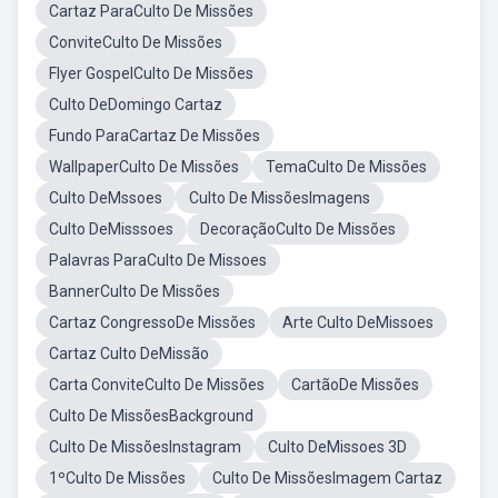
Cartaz ParaCulto De Missões
ConviteCulto De Missões
Flyer GospelCulto De Missões
Culto DeDomingo Cartaz
Fundo ParaCartaz De Missões
WallpaperCulto De Missões
TemaCulto De Missões
Culto DeMssoes
Culto De MissõesImagens
Culto DeMisssoes
DecoraçãoCulto De Missões
Palavras ParaCulto De Missoes
BannerCulto De Missões
Cartaz CongressoDe Missões
Arte Culto DeMissoes
Cartaz Culto DeMissão
Carta ConviteCulto De Missões
CartãoDe Missões
Culto De MissõesBackground
Culto De MissõesInstagram
Culto DeMissoes 3D
1ºCulto De Missões
Culto De MissõesImagem Cartaz