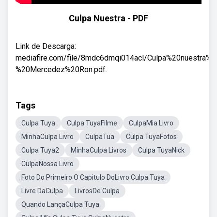
Culpa Nuestra - PDF
Link de Descarga:
mediafire.com/file/8mdc6dmqi014acl/Culpa%20nuestra%2
%20Mercedez%20Ron.pdf.
Tags
Culpa Tuya
Culpa TuyaFilme
CulpaMia Livro
MinhaCulpa Livro
CulpaTua
Culpa TuyaFotos
Culpa Tuya2
MinhaCulpa Livros
Culpa TuyaNick
CulpaNossa Livro
Foto Do Primeiro O Capitulo DoLivro Culpa Tuya
Livre DaCulpa
LivrosDe Culpa
Quando LançaCulpa Tuya