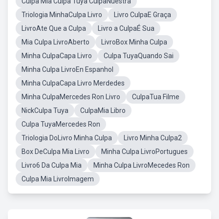
Culpa Mía Culpa Tuya CulpaNuestra
Triologia MinhaCulpa Livro
Livro CulpaE Graça
LivroAte Que a Culpa
Livro a CulpaÉ Sua
Mia Culpa LivroAberto
LivroBox Minha Culpa
Minha CulpaCapa Livro
Culpa TuyaQuando Sai
Minha Culpa LivroEn Espanhol
Minha CulpaCapa Livro Merdedes
Minha CulpaMercedes Ron Livro
CulpaTua Filme
NickCulpa Tuya
CulpaMia Libro
Culpa TuyaMercedes Ron
Triologia DoLivro Minha Culpa
Livro Minha Culpa2
Box DeCulpa Mia Livro
Minha Culpa LivroPortugues
Livro6 Da Culpa Mia
Minha Culpa LivroMecedes Ron
Culpa Mia LivroImagem