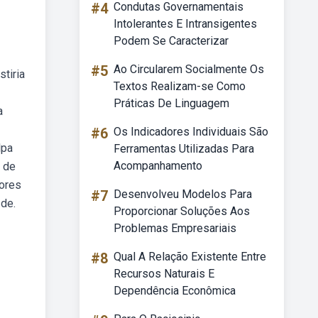
#4
Condutas Governamentais
Intolerantes E Intransigentes
Podem Se Caracterizar
#5
Ao Circularem Socialmente Os
stiria
Textos Realizam-se Como
Práticas De Linguagem
a
#6
Os Indicadores Individuais São
lpa
Ferramentas Utilizadas Para
Acompanhamento
 de
tores
#7
Desenvolveu Modelos Para
de.
Proporcionar Soluções Aos
Problemas Empresariais
#8
Qual A Relação Existente Entre
Recursos Naturais E
Dependência Econômica