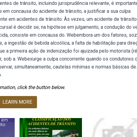
tes de trânsito, incluindo jurisprudência relevante, é important
 em concausa do acidente de trânsito, a justificar a sua culpa
nte em acidentes de trânsito: Às vezes, um acidente de trânsit
rsal é decidir se, na hipótese em julgamento, a condução do ve
vencida, consiste em concausa do. Webembora um dos fatores, soz
 a ingestão de bebida alcoólica, a falta de habilitação para dire
 a primeira ação de indenização foi ajuizada pelo motorista (r
r, sob a. Webexurge a culpa concorrente quando os condutores 
ervar, simultaneamente, cautelas mínimas e normas básicas de.
.
mation, click the button below.
LEARN MORE