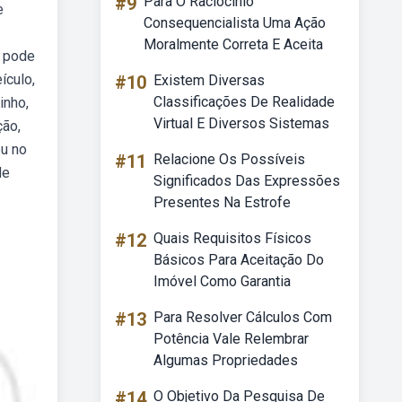
#9
Para O Raciocinio
e
Consequencialista Uma Ação
Moralmente Correta E Aceita
o pode
ículo,
#10
Existem Diversas
Classificações De Realidade
inho,
Virtual E Diversos Sistemas
ção,
éu no
#11
Relacione Os Possíveis
de
Significados Das Expressões
Presentes Na Estrofe
#12
Quais Requisitos Físicos
Básicos Para Aceitação Do
Imóvel Como Garantia
#13
Para Resolver Cálculos Com
Potência Vale Relembrar
Algumas Propriedades
#14
O Objetivo Da Pesquisa De