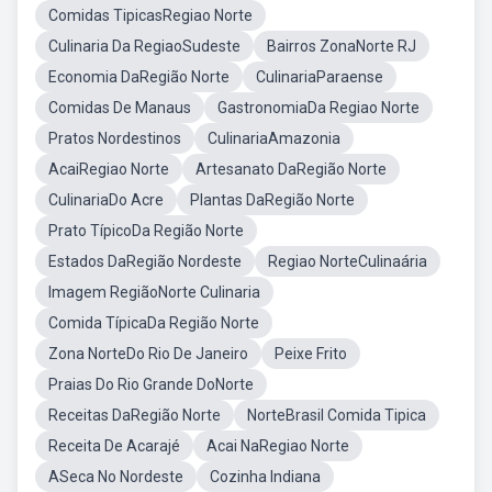
Comidas TipicasRegiao Norte
Culinaria Da RegiaoSudeste
Bairros ZonaNorte RJ
Economia DaRegião Norte
CulinariaParaense
Comidas De Manaus
GastronomiaDa Regiao Norte
Pratos Nordestinos
CulinariaAmazonia
AcaiRegiao Norte
Artesanato DaRegião Norte
CulinariaDo Acre
Plantas DaRegião Norte
Prato TípicoDa Região Norte
Estados DaRegião Nordeste
Regiao NorteCulinaária
Imagem RegiãoNorte Culinaria
Comida TípicaDa Região Norte
Zona NorteDo Rio De Janeiro
Peixe Frito
Praias Do Rio Grande DoNorte
Receitas DaRegião Norte
NorteBrasil Comida Tipica
Receita De Acarajé
Acai NaRegiao Norte
ASeca No Nordeste
Cozinha Indiana