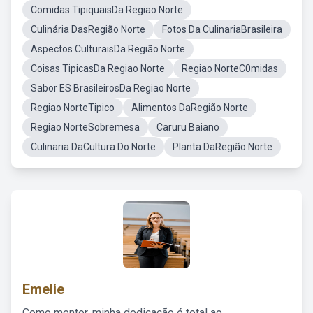
Comidas TipiquaisDa Regiao Norte
Culinária DasRegião Norte
Fotos Da CulinariaBrasileira
Aspectos CulturaisDa Região Norte
Coisas TipicasDa Regiao Norte
Regiao NorteC0midas
Sabor ES BrasileirosDa Regiao Norte
Regiao NorteTipico
Alimentos DaRegião Norte
Regiao NorteSobremesa
Caruru Baiano
Culinaria DaCultura Do Norte
Planta DaRegião Norte
Emelie
Como mentor, minha dedicação é total ao