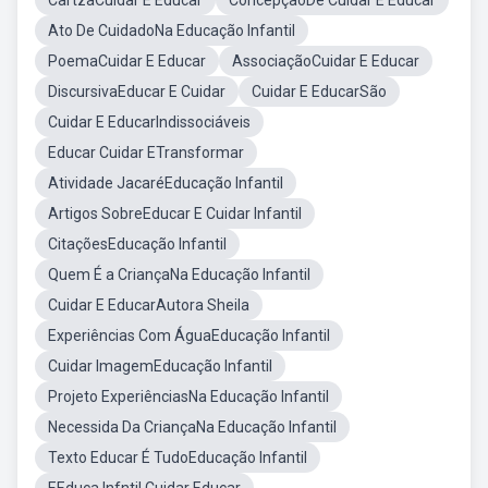
CartzaCuidar E Educar
ConcepçãoDe Cuidar E Educar
Ato De CuidadoNa Educação Infantil
PoemaCuidar E Educar
AssociaçãoCuidar E Educar
DiscursivaEducar E Cuidar
Cuidar E EducarSão
Cuidar E EducarIndissociáveis
Educar Cuidar ETransformar
Atividade JacaréEducação Infantil
Artigos SobreEducar E Cuidar Infantil
CitaçõesEducação Infantil
Quem É a CriançaNa Educação Infantil
Cuidar E EducarAutora Sheila
Experiências Com ÁguaEducação Infantil
Cuidar ImagemEducação Infantil
Projeto ExperiênciasNa Educação Infantil
Necessida Da CriançaNa Educação Infantil
Texto Educar É TudoEducação Infantil