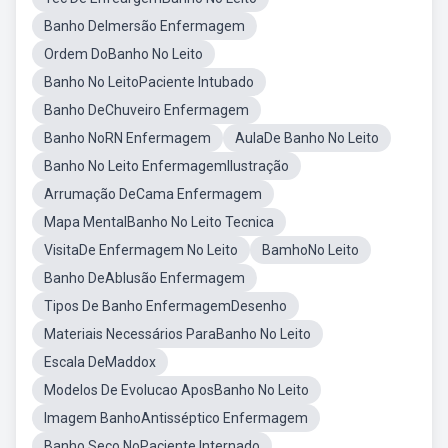
Banho DeImersão Enfermagem
Ordem DoBanho No Leito
Banho No LeitoPaciente Intubado
Banho DeChuveiro Enfermagem
Banho NoRN Enfermagem
AulaDe Banho No Leito
Banho No Leito EnfermagemIlustração
Arrumação DeCama Enfermagem
Mapa MentalBanho No Leito Tecnica
VisitaDe Enfermagem No Leito
BamhoNo Leito
Banho DeAblusão Enfermagem
Tipos De Banho EnfermagemDesenho
Materiais Necessários ParaBanho No Leito
Escala DeMaddox
Modelos De Evolucao AposBanho No Leito
Imagem BanhoAntisséptico Enfermagem
Banho Seco NoPaciente Internado