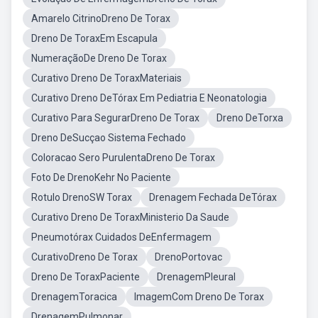
Amarelo CitrinoDreno De Torax
Dreno De ToraxEm Escapula
NumeraçãoDe Dreno De Torax
Curativo Dreno De ToraxMateriais
Curativo Dreno DeTórax Em Pediatria E Neonatologia
Curativo Para SegurarDreno De Torax
Dreno DeTorxa
Dreno DeSucçao Sistema Fechado
Coloracao Sero PurulentaDreno De Torax
Foto De DrenoKehr No Paciente
Rotulo DrenoSW Torax
Drenagem Fechada DeTórax
Curativo Dreno De ToraxMinisterio Da Saude
Pneumotórax Cuidados DeEnfermagem
CurativoDreno De Torax
DrenoPortovac
Dreno De ToraxPaciente
DrenagemPleural
DrenagemToracica
ImagemCom Dreno De Torax
DrenagemPulmonar