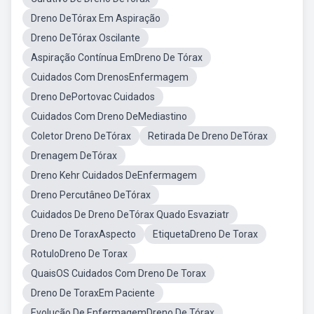
Dreno DeTórax Em Aspiração
Dreno DeTórax Oscilante
Aspiração Contínua EmDreno De Tórax
Cuidados Com DrenosEnfermagem
Dreno DePortovac Cuidados
Cuidados Com Dreno DeMediastino
Coletor Dreno DeTórax
Retirada De Dreno DeTórax
Drenagem DeTórax
Dreno Kehr Cuidados DeEnfermagem
Dreno Percutâneo DeTórax
Cuidados De Dreno DeTórax Quado Esvaziatr
Dreno De ToraxAspecto
EtiquetaDreno De Torax
RotuloDreno De Torax
QuaisOS Cuidados Com Dreno De Torax
Dreno De ToraxEm Paciente
Evolução De EnfermagemDreno De Tórax