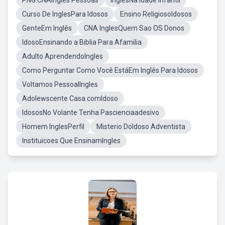
PNG CNAIngles Pessoas
InglesNa Idade Infantil
Curso De InglesPara Idosos
Ensino ReligiosoIdosos
GenteEm Inglês
CNA InglesQuem Sao OS Donos
IdosoEnsinando a Biblia Para Afamilia
Adulto AprendendoIngles
Como Perguntar Como Você EstáEm Inglês Para Idosos
Voltamos PessoalIngles
Adolewscente Casa.comIdoso
IdososNo Volante Tenha Pascienciaadesivo
Homem InglesPerfil
Misterio DoIdoso Adventista
Instituicoes Que EnsinamIngles