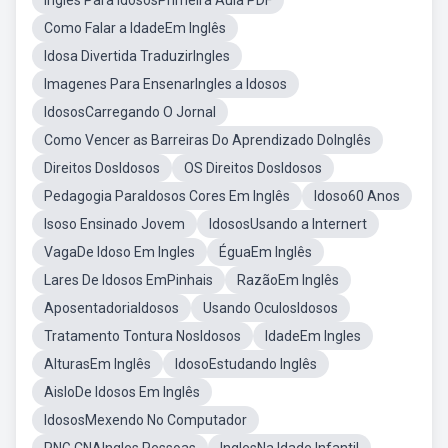
Ingles Para IdososPrimeira Aula PDF
Como Falar a IdadeEm Inglês
Idosa Divertida TraduzirIngles
Imagenes Para EnsenarIngles a Idosos
IdososCarregando O Jornal
Como Vencer as Barreiras Do Aprendizado DoInglês
Direitos DosIdosos
OS Direitos DosIdosos
Pedagogia ParaIdosos Cores Em Inglês
Idoso60 Anos
Isoso Ensinado Jovem
IdososUsando a Internert
VagaDe Idoso Em Ingles
ÉguaEm Inglês
Lares De Idosos EmPinhais
RazãoEm Inglês
AposentadoriaIdosos
Usando OculosIdosos
Tratamento Tontura NosIdosos
IdadeEm Ingles
AlturasEm Inglês
IdosoEstudando Inglês
AisloDe Idosos Em Inglês
IdososMexendo No Computador