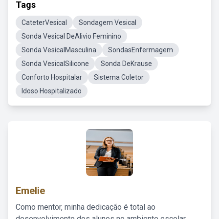
Tags
CateterVesical
Sondagem Vesical
Sonda Vesical DeAlivio Feminino
Sonda VesicalMasculina
SondasEnfermagem
Sonda VesicalSilicone
Sonda DeKrause
Conforto Hospitalar
Sistema Coletor
Idoso Hospitalizado
Emelie
Como mentor, minha dedicação é total ao
desenvolvimento dos alunos no ambiente escolar,