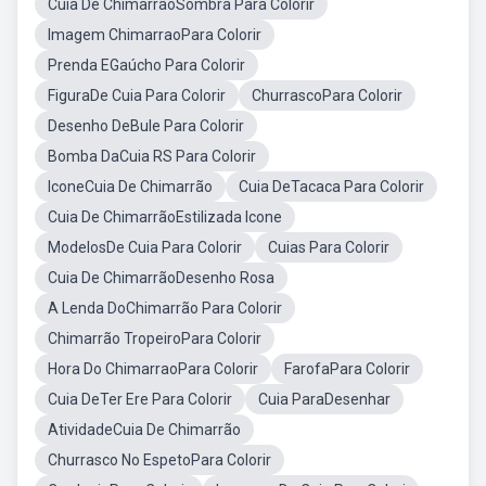
Cuia De ChimarrãoSombra Para Colorir
Imagem ChimarraoPara Colorir
Prenda EGaúcho Para Colorir
FiguraDe Cuia Para Colorir
ChurrascoPara Colorir
Desenho DeBule Para Colorir
Bomba DaCuia RS Para Colorir
IconeCuia De Chimarrão
Cuia DeTacaca Para Colorir
Cuia De ChimarrãoEstilizada Icone
ModelosDe Cuia Para Colorir
Cuias Para Colorir
Cuia De ChimarrãoDesenho Rosa
A Lenda DoChimarrão Para Colorir
Chimarrão TropeiroPara Colorir
Hora Do ChimarraoPara Colorir
FarofaPara Colorir
Cuia DeTer Ere Para Colorir
Cuia ParaDesenhar
AtividadeCuia De Chimarrão
Churrasco No EspetoPara Colorir