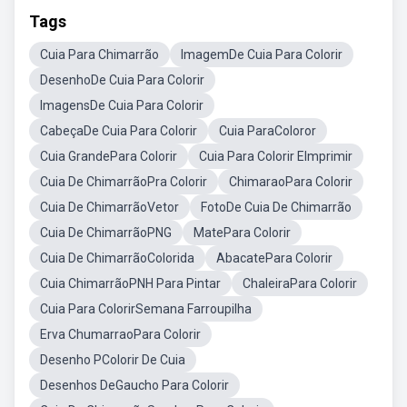
Tags
Cuia Para Chimarrão
ImagemDe Cuia Para Colorir
DesenhoDe Cuia Para Colorir
ImagensDe Cuia Para Colorir
CabeçaDe Cuia Para Colorir
Cuia ParaColoror
Cuia GrandePara Colorir
Cuia Para Colorir EImprimir
Cuia De ChimarrãoPra Colorir
ChimaraoPara Colorir
Cuia De ChimarrãoVetor
FotoDe Cuia De Chimarrão
Cuia De ChimarrãoPNG
MatePara Colorir
Cuia De ChimarrãoColorida
AbacatePara Colorir
Cuia ChimarrãoPNH Para Pintar
ChaleiraPara Colorir
Cuia Para ColorirSemana Farroupilha
Erva ChumarraoPara Colorir
Desenho PColorir De Cuia
Desenhos DeGaucho Para Colorir