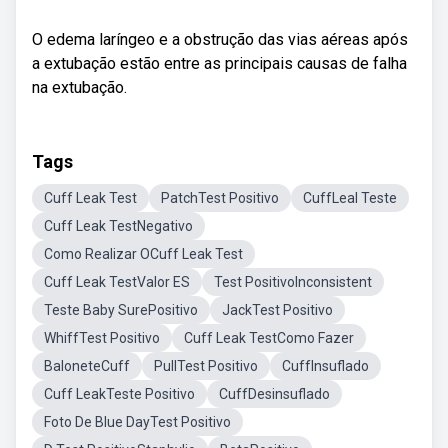
O edema laríngeo e a obstrução das vias aéreas após
a extubação estão entre as principais causas de falha
na extubação.
Tags
Cuff Leak Test
PatchTest Positivo
CuffLeal Teste
Cuff Leak TestNegativo
Como Realizar OCuff Leak Test
Cuff Leak TestValor ES
Test PositivoInconsistent
Teste Baby SurePositivo
JackTest Positivo
WhiffTest Positivo
Cuff Leak TestComo Fazer
BaloneteCuff
PullTest Positivo
CuffInsuflado
Cuff LeakTeste Positivo
CuffDesinsuflado
Foto De Blue DayTest Positivo