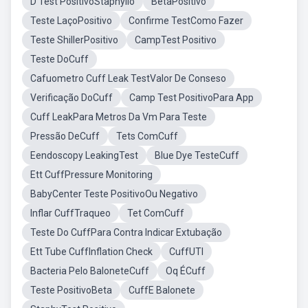
D Test PositivoStaphylio
BetaPositivo
Teste LaçoPositivo
Confirme TestComo Fazer
Teste ShillerPositivo
CampTest Positivo
Teste DoCuff
Cafuometro Cuff Leak TestValor De Conseso
Verificação DoCuff
Camp Test PositivoPara App
Cuff LeakPara Metros Da Vm Para Teste
Pressão DeCuff
Tets ComCuff
Eendoscopy LeakingTest
Blue Dye TesteCuff
Ett CuffPressure Monitoring
BabyCenter Teste PositivoOu Negativo
Inflar CuffTraqueo
Tet ComCuff
Teste Do CuffPara Contra Indicar Extubação
Ett Tube CuffInflation Check
CuffUTI
Bacteria Pelo BaloneteCuff
Oq ÉCuff
Teste PositivoBeta
CuffE Balonete