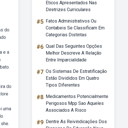
Eticos Apresentados Nas
Diretrizes Curriculares
#5
Fatos Administrativos Ou
Contabeis Se Classificam Em
as do
Categorias Distintas
ado
#6
Qual Das Seguintes Opções
a e a
Melhor Descreve A Relação
a
Entre Imparcialidade
bato.
#7
Os Sistemas De Estratificação
Estão Divididos Em Quatro
Tipos Diferentes
ira do
clore
#8
Medicamentos Potencialmente
Perigosos Mpp Sao Aqueles
oi uma
Associados A Risco
do
#9
Dentre As Reivindicações Dos
 she.