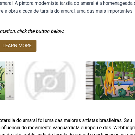
 amaral. A pintora modernista tarsila do amaral é a homenageada 
e a obra a cuca de tarsila do amaral, uma das mais importantes
mation, click the button below.
LEARN MORE
tarsila do amaral foi uma das maiores artistas brasileiras. Seu
 influência do movimento vanguardista europeu e dos. Webbiogra
as de arte, estilo, vida de tarsila do amaral e participação na s