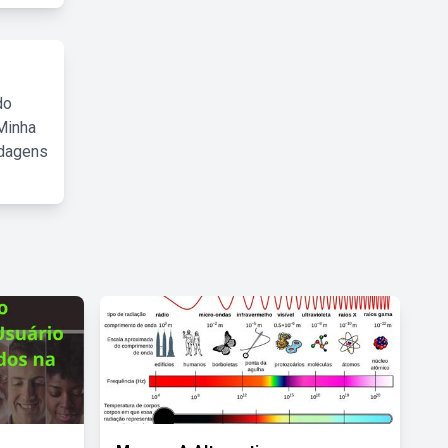
do
Minha
rdagens