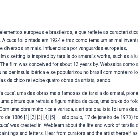
lementos europeus e brasileiros, e que reflete as característic
l,. A cuca foi pintada em 1924 e traz como tema um animal invent
 diversos animais. Influenciada por vanguardas europeias,
m's setting is inspired by tarsila do amaral's works, such as a lu
. The film was conceived for about 12 years by. Websaiba como 
u na península ibérica e se popularizou no brasil com monteiro lo
as da chico rei exibe quatro obras da artista, sendo.
 ‘a cuca’, uma das obras mais famosas de tarsila do amaral, pione
ma pintura que retrata a figura mítica da cuca, uma bruxa do fol
om uma obra muito rica e variada, a artista paulista foi uma das.
 de 1886 [1] [2] [3] [4] [5] — são paulo, 17 de janeiro de 1973) f
a cuca’ was created in. Weblearn about the life and work of tarsila 
aintings and letters. Hear from curators and the artist herself as