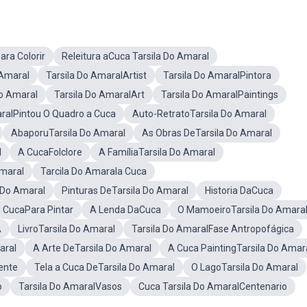
ara Colorir
Releitura aCuca Tarsila Do Amaral
 Amaral
Tarsila Do AmaralArtist
Tarsila Do AmaralPintora
Do Amaral
Tarsila Do AmaralArt
Tarsila Do AmaralPaintings
aralPintou O Quadro a Cuca
Auto-RetratoTarsila Do Amaral
AbaporuTarsila Do Amaral
As Obras DeTarsila Do Amaral
l
A CucaFolclore
A FamíliaTarsila Do Amaral
Amaral
Tarcila Do Amarala Cuca
 Do Amaral
Pinturas DeTarsila Do Amaral
Historia DaCuca
CucaPara Pintar
A Lenda DaCuca
O MamoeiroTarsila Do Amara
A
LivroTarsila Do Amaral
Tarsila Do AmaralFase Antropofágica
aral
A Arte DeTarsila Do Amaral
A Cuca PaintingTarsila Do Amar
ente
Tela a Cuca DeTarsila Do Amaral
O LagoTarsila Do Amaral
o
Tarsila Do AmaralVasos
Cuca Tarsila Do AmaralCentenario