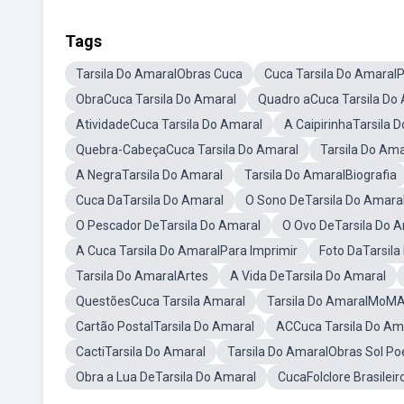
Tags
Tarsila Do AmaralObras Cuca
Cuca Tarsila Do AmaralP
ObraCuca Tarsila Do Amaral
Quadro aCuca Tarsila Do
AtividadeCuca Tarsila Do Amaral
A CaipirinhaTarsila 
Quebra-CabeçaCuca Tarsila Do Amaral
Tarsila Do Am
A NegraTarsila Do Amaral
Tarsila Do AmaralBiografia
Cuca DaTarsila Do Amaral
O Sono DeTarsila Do Amara
O Pescador DeTarsila Do Amaral
O Ovo DeTarsila Do 
A Cuca Tarsila Do AmaralPara Imprimir
Foto DaTarsila
Tarsila Do AmaralArtes
A Vida DeTarsila Do Amaral
QuestõesCuca Tarsila Amaral
Tarsila Do AmaralMoM
Cartão PostalTarsila Do Amaral
ACCuca Tarsila Do Am
CactiTarsila Do Amaral
Tarsila Do AmaralObras Sol Po
Obra a Lua DeTarsila Do Amaral
CucaFolclore Brasileir