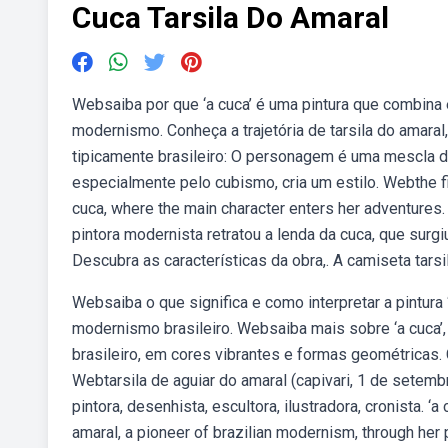
Cuca Tarsila Do Amaral
Websaiba por que ‘a cuca’ é uma pintura que combina e
modernismo. Conheça a trajetória de tarsila do amara
tipicamente brasileiro: O personagem é uma mescla de
especialmente pelo cubismo, cria um estilo. Webthe fil
cuca, where the main character enters her adventures
pintora modernista retratou a lenda da cuca, que surgi
Descubra as características da obra,. A camiseta tarsil
Websaiba o que significa e como interpretar a pintura
modernismo brasileiro. Websaiba mais sobre ‘a cuca’, u
brasileiro, em cores vibrantes e formas geométricas. C
Webtarsila de aguiar do amaral (capivari, 1 de setembro
pintora, desenhista, escultora, ilustradora, cronista. ‘
amaral, a pioneer of brazilian modernism, through her p