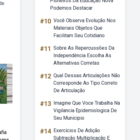
Pioneiros Da Educação Nova
de
Podemos Destacar
#10
Você Observa Evolução Nos
Materiais Objetos Que
Facilitam Seu Cotidiano
#11
Sobre As Repercussões Da
Independência Escolha As
Alternativas Corretas
#12
Qual Dessas Articulações Não
Corresponde Ao Tipo Correto
De Articulação
#13
Imagine Que Voce Trabalha Na
Vigilancia Epidemiologica De
Seu Municipio
#14
Exercícios De Adição
fia
Subtração Multiplicação E
emana