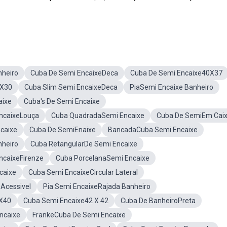
nheiro
Cuba De Semi EncaixeDeca
Cuba De Semi Encaixe40X37
0X30
Cuba Slim Semi EncaixeDeca
PiaSemi Encaixe Banheiro
aixe
Cuba's De Semi Encaixe
ncaixeLouça
Cuba QuadradaSemi Encaixe
Cuba De SemiEm Cai
caixe
Cuba De SemiEnaixe
BancadaCuba Semi Encaixe
nheiro
Cuba RetangularDe Semi Encaixe
ncaixeFirenze
Cuba PorcelanaSemi Encaixe
caixe
Cuba Semi EncaixeCircular Lateral
Acessivel
Pia Semi EncaixeRajada Banheiro
X40
Cuba Semi Encaixe42 X 42
Cuba De BanheiroPreta
ncaixe
FrankeCuba De Semi Encaixe