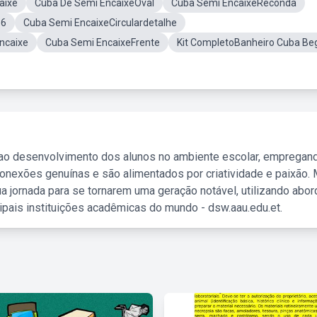
aixe
Cuba De Semi EncaixeOval
Cuba Semi EncaixeReconda
36
Cuba Semi EncaixeCirculardetalhe
ncaixe
Cuba Semi EncaixeFrente
Kit CompletoBanheiro Cuba Be
 ao desenvolvimento dos alunos no ambiente escolar, empregan
nexões genuínas e são alimentados por criatividade e paixão. 
a jornada para se tornarem uma geração notável, utilizando abo
ipais instituições acadêmicas do mundo - dsw.aau.edu.et.