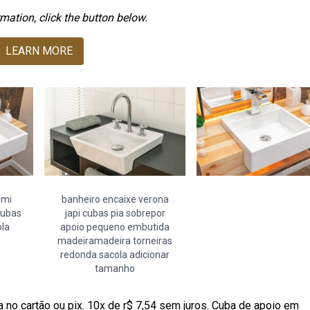
mation, click the button below.
LEARN MORE
emi
banheiro encaixe verona
cubas
japi cubas pia sobrepor
ola
apoio pequeno embutida
madeiramadeira torneiras
redonda sacola adicionar
tamanho
 no cartão ou pix. 10x de r$ 7,54 sem juros. Cuba de apoio em