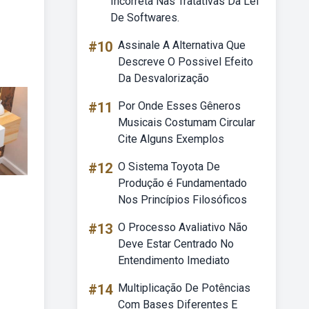
Incorreta Nas Tratativas Da Lei
De Softwares.
#10
Assinale A Alternativa Que
Descreve O Possivel Efeito
Da Desvalorização
#11
Por Onde Esses Gêneros
Musicais Costumam Circular
Cite Alguns Exemplos
#12
O Sistema Toyota De
Produção é Fundamentado
Nos Princípios Filosóficos
#13
O Processo Avaliativo Não
Deve Estar Centrado No
Entendimento Imediato
#14
Multiplicação De Potências
Com Bases Diferentes E