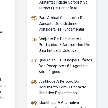
Sustentabilidade Corporativa
Temos Que Dar Enfase
#5
Para A Atual Concepção Do
Conceito De Cidadania
Considera-se Fundamental
io
#6
Conjunto De Documentos
Produzidos E Acumulados Por
Uma Entidade Coletiva
#7
Quais São Os Principais Efeitos
Dos Receptores ß1 Agonista
Adrenérgicos
s
#8
Justifique A Relação Do
semi
Documento Com O Contexto
de
Histórico Especificado
uba
#9
Identifique A Alternativa