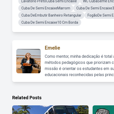
Lavatorio PretoCuba Semi Encaixe
WC CubaSeme Enc
Cuba De Semi EncaixeMarrom
Cuba De Semi Encaixe
Cuba DeEmbutir Banheiro Retangular
FogãoDe Semi E
Cuba De Semi Encaixe10 Cm Borda
Emelie
Como mentor, minha dedicação é total
métodos pedagógicos que priorizam co
missão é orientar os estudantes em su
educacionais reconhecidas pelas princ
Related Posts