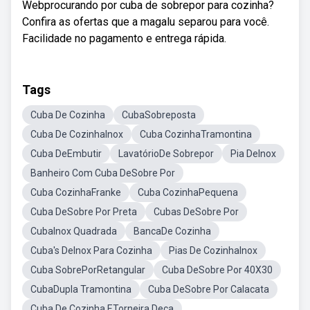
Webprocurando por cuba de sobrepor para cozinha?
Confira as ofertas que a magalu separou para você.
Facilidade no pagamento e entrega rápida.
Tags
Cuba De Cozinha
CubaSobreposta
Cuba De CozinhaInox
Cuba CozinhaTramontina
Cuba DeEmbutir
LavatórioDe Sobrepor
Pia DeInox
Banheiro Com Cuba DeSobre Por
Cuba CozinhaFranke
Cuba CozinhaPequena
Cuba DeSobre Por Preta
Cubas DeSobre Por
CubaInox Quadrada
BancaDe Cozinha
Cuba's DeInox Para Cozinha
Pias De CozinhaInox
Cuba SobrePorRetangular
Cuba DeSobre Por 40X30
CubaDupla Tramontina
Cuba DeSobre Por Calacata
Cuba De Cozinha ETorneira Deca