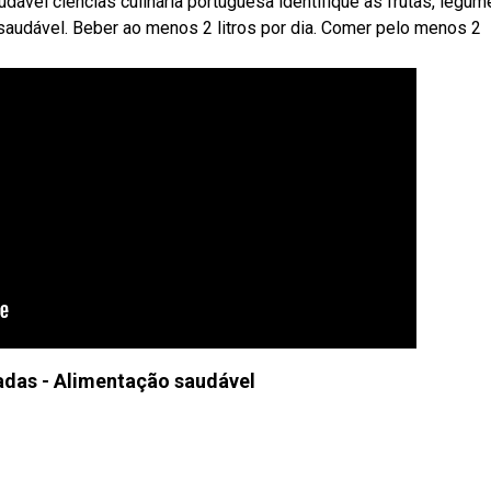
ável ciências culinária portuguesa identifique as frutas, legum
audável. Beber ao menos 2 litros por dia. Comer pelo menos 2
adas - Alimentação saudável