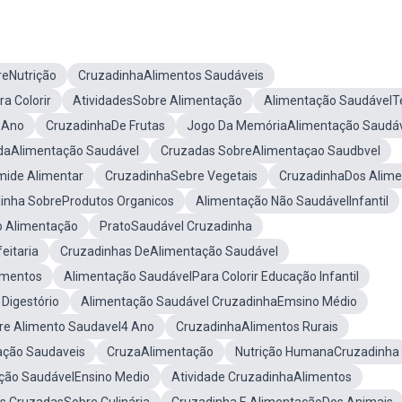
reNutrição
CruzadinhaAlimentos Saudáveis
a Colorir
AtividadesSobre Alimentação
Alimentação SaudávelT
 Ano
CruzadinhaDe Frutas
Jogo Da MemóriaAlimentação Saudá
daAlimentação Saudável
Cruzadas SobreAlimentaçao Saudbvel
mide Alimentar
CruzadinhaSebre Vegetais
CruzadinhaDos Alime
inha SobreProdutos Organicos
Alimentação Não SaudávelInfantil
o Alimentação
PratoSaudável Cruzadinha
eitaria
Cruzadinhas DeAlimentação Saudável
imentos
Alimentação SaudávelPara Colorir Educação Infantil
Digestório
Alimentação Saudável CruzadinhaEmsino Médio
re Alimento Saudavel4 Ano
CruzadinhaAlimentos Rurais
ação Saudaveis
CruzaAlimentação
Nutrição HumanaCruzadinha
ção SaudávelEnsino Medio
Atividade CruzadinhaAlimentos