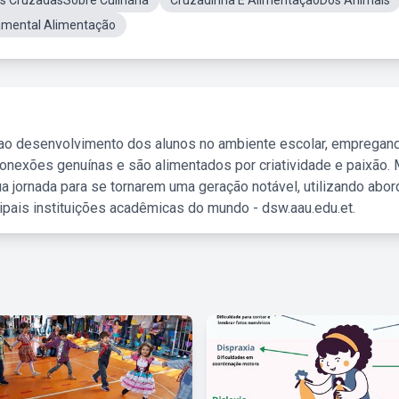
s CruzadasSobre Culinária
Cruzadinha E AlimentaçãoDos Animais
mental Alimentação
 ao desenvolvimento dos alunos no ambiente escolar, empregan
nexões genuínas e são alimentados por criatividade e paixão. 
a jornada para se tornarem uma geração notável, utilizando abo
ipais instituições acadêmicas do mundo - dsw.aau.edu.et.