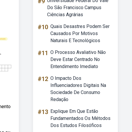
#9
Universidade Federal Do Vale
Do São Francisco Campus
Ciências Agrárias
#10
Quais Desastres Podem Ser
Causados Por Motivos
Naturais E Tecnológicos
#11
O Processo Avaliativo Não
Deve Estar Centrado No
Entendimento Imediato
#12
O Impacto Dos
Influenciadores Digitais Na
Sociedade De Consumo
Redação
mento
#13
Explique Em Que Estão
Fundamentados Os Métodos
Dos Estudos Filosóficos