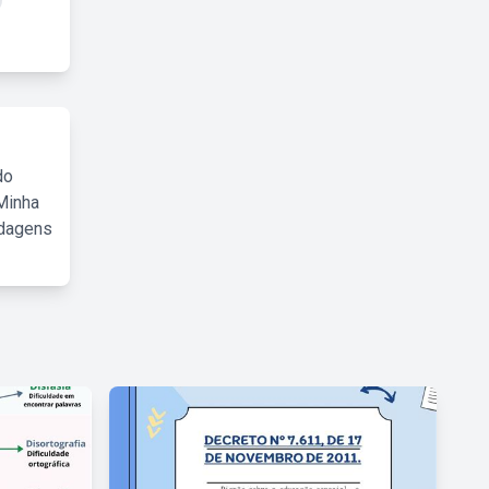
do
Minha
rdagens