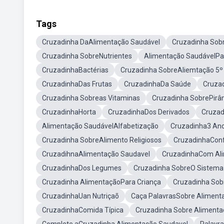
Tags
Cruzadinha DaAlimentação Saudável
Cruzadinha Sob
Cruzadinha SobreNutrientes
Alimentação SaudávelPar
CruzadinhaBactérias
Cruzadinha SobreAliemtação 5º
CruzadinhaDas Frutas
CruzadinhaDa Saúde
Cruza
Cruzadinha Sobreas Vitaminas
Cruzadinha SobrePirâ
CruzadinhaHorta
CruzadinhaDos Derivados
Cruzad
Alimentação SaudávelAlfabetização
Cruzadinha3 An
Cruzadinha SobreAlimento Religiosos
CruzadinhaConf
CruzadihnaAlimentação Saudavel
CruzadinhaCom Al
CruzadinhaDos Legumes
Cruzadinha SobreO Sistema 
Cruzadinha AlimentaçãoPara Criança
Cruzadinha Sob
CruzadinhaUan Nutriçaõ
Caça PalavrasSobre Aliment
CruzadinhaComida Típica
Cruzadinha Sobre Alimenta