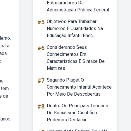
Estruturadores Da
Administração Pública Federal
#5
Objetivos Para Trabalhar
Números E Quantidades Na
Educação Infantil Bncc
derno.
 para
#6
Considerando Seus
rada
Conhecimentos Em
o
Características E Sintaxe De
Matrizes
#7
Segundo Piaget O
ue
Conhecimento Infantil Acontece
ê tem
Por Meio De Descobertas
e de
#8
Dentre Os Principais Teóricos
Do Socialismo Científico
lunos
Podemos Destacar