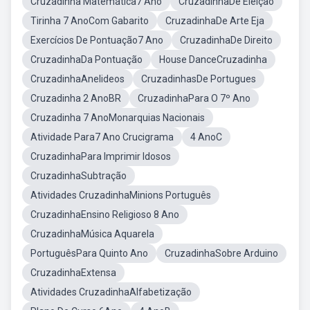
Cruzadinha Matemática7 Ano
CruzadinhaDe Eleição
Tirinha 7 AnoCom Gabarito
CruzadinhaDe Arte Eja
Exercícios De Pontuação7 Ano
CruzadinhaDe Direito
CruzadinhaDa Pontuação
House DanceCruzadinha
CruzadinhaAnelideos
CruzadinhasDe Portugues
Cruzadinha 2 AnoBR
CruzadinhaPara O 7º Ano
Cruzadinha 7 AnoMonarquias Nacionais
Atividade Para7 Ano Crucigrama
4 AnoC
CruzadinhaPara Imprimir Idosos
CruzadinhaSubtração
Atividades CruzadinhaMinions Português
CruzadinhaEnsino Religioso 8 Ano
CruzadinhaMúsica Aquarela
PortuguêsPara Quinto Ano
CruzadinhaSobre Arduino
CruzadinhaExtensa
Atividades CruzadinhaAlfabetização