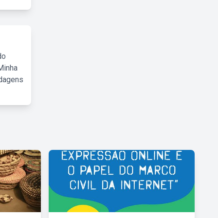
do
Minha
rdagens