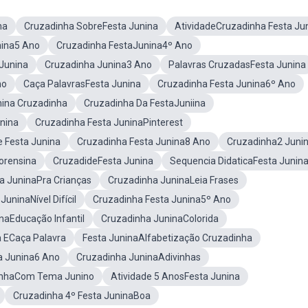
na
Cruzadinha SobreFesta Junina
AtividadeCruzadinha Festa Ju
nina5 Ano
Cruzadinha FestaJunina4º Ano
Junina
Cruzadinha Junina3 Ano
Palavras CruzadasFesta Junina
no
Caça PalavrasFesta Junina
Cruzadinha Festa Junina6º Ano
nina Cruzadinha
Cruzadinha Da FestaJuniina
nina
Cruzadinha Festa JuninaPinterest
 Festa Junina
Cruzadinha Festa Junina8 Ano
Cruzadinha2 Juni
orensina
CruzadideFesta Junina
Sequencia DidaticaFesta Junin
a JuninaPra Crianças
Cruzadinha JuninaLeia Frases
uninaNível Difícil
Cruzadinha Festa Junina5º Ano
naEducação Infantil
Cruzadinha JuninaColorida
a ECaça Palavra
Festa JuninaAlfabetização Cruzadinha
a Junina6 Ano
Cruzadinha JuninaAdivinhas
dinhaCom Tema Junino
Atividade 5 AnosFesta Junina
Cruzadinha 4º Festa JuninaBoa