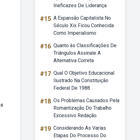
Ineficazes De Liderança.
#15
A Expansão Capitalista No
Século Xix Ficou Conhecida
Como Imperialismo
#16
Quanto às Classificações De
Triângulos Assinale A
Alternativa Correta
#17
Qual O Objetivo Educacional
Ilustrado Na Constituição
Federal De 1988
#18
Os Problemas Causados Pela
as
Romantização Do Trabalho
Excessivo Redação
#19
Considerando As Varias
Etapas Do Processo Do