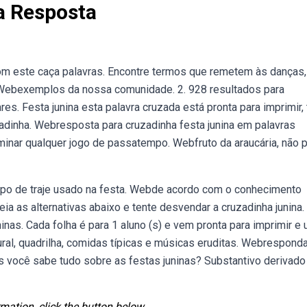
a Resposta
com este caça palavras. Encontre termos que remetem às danças,
. Webexemplos da nossa comunidade. 2. 928 resultados para
es. Festa junina esta palavra cruzada está pronta para imprimir,
zadinha. Webresposta para cruzadinha festa junina em palavras
minar qualquer jogo de passatempo. Webfruto da araucária, não 
ipo de traje usado na festa. Webde acordo com o conhecimento
leia as alternativas abaixo e tente desvendar a cruzadinha junina.
nas. Cada folha é para 1 aluno (s) e vem pronta para imprimir e u
rural, quadrilha, comidas típicas e músicas eruditas. Webrespond
s você sabe tudo sobre as festas juninas? Substantivo derivado
mation, click the button below.