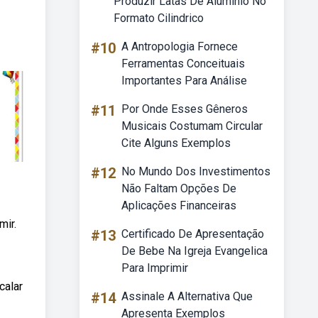
Produzir Latas De Aluminio No
Formato Cilindrico
#10
A Antropologia Fornece
Ferramentas Conceituais
Importantes Para Análise
#11
Por Onde Esses Gêneros
Musicais Costumam Circular
Cite Alguns Exemplos
#12
No Mundo Dos Investimentos
Não Faltam Opções De
Aplicações Financeiras
mir.
#13
Certificado De Apresentação
De Bebe Na Igreja Evangelica
Para Imprimir
calar
#14
Assinale A Alternativa Que
Apresenta Exemplos