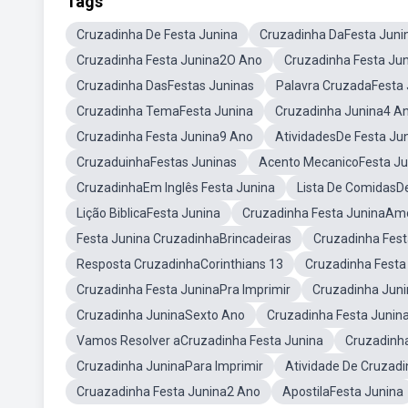
Tags
Cruzadinha De Festa Junina
Cruzadinha DaFesta Juni
Cruzadinha Festa Junina2O Ano
Cruzadinha Festa Ju
Cruzadinha DasFestas Juninas
Palavra CruzadaFesta 
Cruzadinha TemaFesta Junina
Cruzadinha Junina4 A
Cruzadinha Festa Junina9 Ano
AtividadesDe Festa Ju
CruzaduinhaFestas Juninas
Acento MecanicoFesta Ju
CruzadinhaEm Inglês Festa Junina
Lista De ComidasDe
Lição BiblicaFesta Junina
Cruzadinha Festa JuninaAm
Festa Junina CruzadinhaBrincadeiras
Cruzadinha Fest
Resposta CruzadinhaCorinthians 13
Cruzadinha Festa J
Cruzadinha Festa JuninaPra Imprimir
Cruzadinha Juni
Cruzadinha JuninaSexto Ano
Cruzadinha Festa Junin
Vamos Resolver aCruzadinha Festa Junina
Cruzadinh
Cruzadinha JuninaPara Imprimir
Atividade De Cruza
Cruazadinha Festa Junina2 Ano
ApostilaFesta Junina