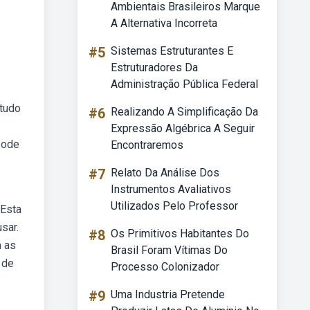
Ambientais Brasileiros Marque
A Alternativa Incorreta
#5
Sistemas Estruturantes E
Estruturadores Da
Administração Pública Federal
 tudo
#6
Realizando A Simplificação Da
Expressão Algébrica A Seguir
pode
Encontraremos
#7
Relato Da Análise Dos
Instrumentos Avaliativos
Utilizados Pelo Professor
 Esta
sar.
#8
Os Primitivos Habitantes Do
a as
Brasil Foram Vítimas Do
 de
Processo Colonizador
#9
Uma Industria Pretende