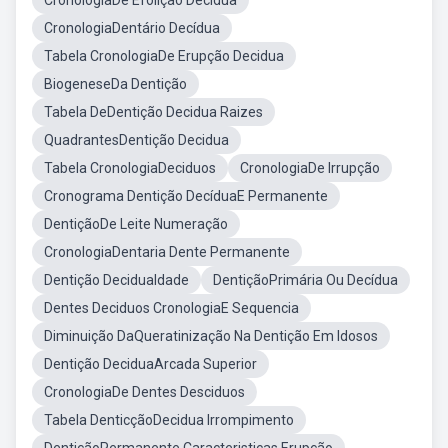
CronologiaDe Efolição Decidua
CronologiaDentário Decídua
Tabela CronologiaDe Erupção Decidua
BiogeneseDa Dentição
Tabela DeDentição Decidua Raizes
QuadrantesDentição Decidua
Tabela CronologiaDeciduos
CronologiaDe Irrupção
Cronograma Dentição DecíduaE Permanente
DentiçãoDe Leite Numeração
CronologiaDentaria Dente Permanente
Dentição DeciduaIdade
DentiçãoPrimária Ou Decídua
Dentes Deciduos CronologiaE Sequencia
Diminuição DaQueratinização Na Dentição Em Idosos
Dentição DeciduaArcada Superior
CronologiaDe Dentes Desciduos
Tabela DenticçãoDecidua Irrompimento