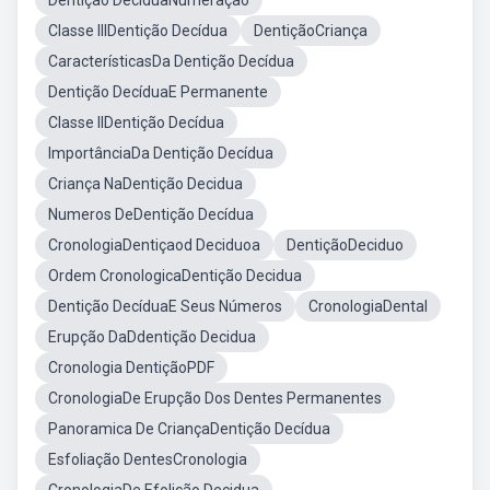
Dentição DecíduaNumeração
Classe IIIDentição Decídua
DentiçãoCriança
CaracterísticasDa Dentição Decídua
Dentição DecíduaE Permanente
Classe IIDentição Decídua
ImportânciaDa Dentição Decídua
Criança NaDentição Decidua
Numeros DeDentição Decídua
CronologiaDentiçaod Deciduoa
DentiçãoDeciduo
Ordem CronologicaDentição Decidua
Dentição DecíduaE Seus Números
CronologiaDental
Erupção DaDdentição Decidua
Cronologia DentiçãoPDF
CronologiaDe Erupção Dos Dentes Permanentes
Panoramica De CriançaDentição Decídua
Esfoliação DentesCronologia