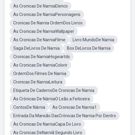
As Cronicas De NarniaElenco
As Cronicas De NarniaPersonagens
Cronicas De Narnia OrdemDos Livros
As Cronicas De NarniaWallpaper
As Cronicas De NarniaFilme
Livro MundoDe Narnia
Saga DeLivros De Narnia
Box DeLivros De Narnia
Cronicas De NarniaHogwartds
As Cronicas De NarniaColorir
OrdemDos Filmes De Narnia
Cronicas De NarniaLeitura
Etiqueta De CadernoDe Cronicas De Narnia
As Crônicas De NárniaO Leão a Feiticeira
ContosDe Nárnia
As Cronicas De Narnia1
Entrada Da Mansão DasCrônicas De Narnia Por Dentro
As Cronicas De NarniaCapa Do Livro
As Cronicas DeNarniã Segundo Livro