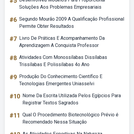
#5
Soluções Aos Problemas Empresariais
#6
Segundo Mourão 2009 A Qualificação Profissional
Permite Obter Resultados
#7
Livro De Práticas E Acompanhamento Da
Aprendizagem A Conquista Professor
#8
Atividades Com Monossílabas Dissílabas
Trissílabas E Polissílabas 4o Ano
#9
Produção Do Conhecimento Científico E
Tecnologias Emergentes Uniasselvi
#10
Nome Da Escrita Utilizada Pelos Egípcios Para
Registrar Textos Sagrados
#11
Qual O Procedimento Biotecnológico Prévio é
Recomendado Nessa Situação
As Atividades Esportivas Na Natureza